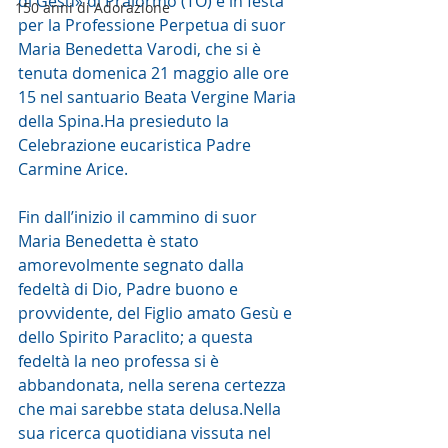
di Gesù» di Pralormo (TO) è in festa 
150 anni di Adorazione
per la Professione Perpetua di suor 
Maria Benedetta Varodi, che si è 
tenuta domenica 21 maggio alle ore 
15 nel santuario Beata Vergine Maria 
della Spina.Ha presieduto la 
Celebrazione eucaristica Padre 
Carmine Arice.
Fin dall’inizio il cammino di suor 
Maria Benedetta è stato 
amorevolmente segnato dalla 
fedeltà di Dio, Padre buono e 
provvidente, del Figlio amato Gesù e 
dello Spirito Paraclito; a questa 
fedeltà la neo professa si è 
abbandonata, nella serena certezza 
che mai sarebbe stata delusa.Nella 
sua ricerca quotidiana vissuta nel 