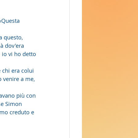
 «Questa 
là dov'era 
 io vi ho detto 
 chi era colui 
ò venire a me, 
avano più con 
ose Simon 
amo creduto e 