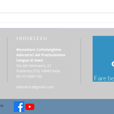
25 luglio 2026 - sabato della 16a
12 lu
settimana Tempo Ordinario
del T
INDIRIZZO
Monastero Cottolenghino
Adoratrici del Preziosissimo
Sangue di Gesù
Via del Santuario, 22
​Pralormo (TO) 10040 Italia
tel 0119481192
adoratrici@gmail.com
mo