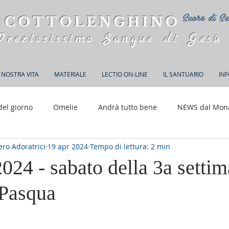
Suore di Sa
 COTTOLENGHINO
Preziosissimo Sangue di Gesù
 NOSTRA VITA
MATERIALE
LECTIO ON-LINE
IL SANTUARIO
IN
del giorno
Omelie
Andrà tutto bene
NEWS dal Mon
ro Adoratrici
19 apr 2024
Tempo di lettura: 2 min
150 anni di Adorazione
2024 - sabato della 3a setti
Pasqua
elle su 5.