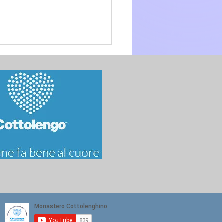
glio 2026 - 15a Domenica
.O. anno A