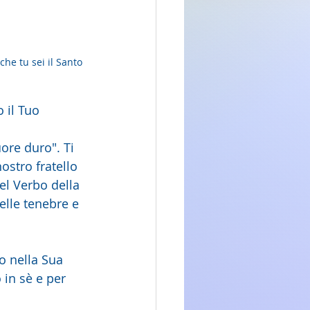
he tu sei il Santo 
 il Tuo 
re duro". Ti 
ostro fratello 
el Verbo della 
elle tenebre e 
o nella Sua 
in sè e per 