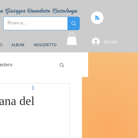
n Giuseppe Benedetto Cottolengo
Accedi
FO
ALBUM
NEGOZIETTO
astero
mana del