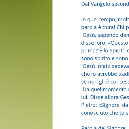
Dal Vangelo second
In quel tempo, molt
parola è dura! Chi p
 Gesù, sapendo dentro di sé che i suoi discepoli mormoravano riguardo a questo, 
disse loro: «Questo 
prima? È lo Spirito 
sono spirito e sono
 Gesù infatti sapeva
che lo avrebbe trad
se non gli è conces
 Da quel momento m
lui. Disse allora G
Pietro: «Signore, d
conosciuto che tu se
Parola del Signore.