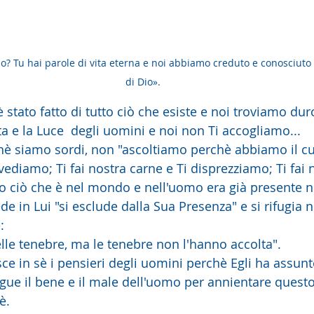
? Tu hai parole di vita eterna e noi abbiamo creduto e conosciuto c
di Dio».
è stato fatto di tutto ciò che esiste e noi troviamo duro
ta e la Luce  degli uomini e noi non Ti accogliamo... 
è siamo sordi, non "ascoltiamo perchè abbiamo il cuo
 vediamo; Ti fai nostra carne e Ti disprezziamo; Ti fai n
to ciò che è nel mondo e nell'uomo era già presente n
de in Lui "si esclude dalla Sua Presenza" e si rifugia n
: 
lle tenebre, ma le tenebre non l'hanno accolta". 
 in sè i pensieri degli uomini perchè Egli ha assunt
gue il bene e il male dell'uomo per annientare questo 
è.