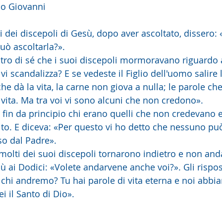
o Giovanni
i dei discepoli di Gesù, dopo aver ascoltato, dissero:
uò ascoltarla?».
vi scandalizza? E se vedeste il Figlio dell'uomo salire 
che dà la vita, la carne non giova a nulla; le parole che
 vita. Ma tra voi vi sono alcuni che non credono».
 fin da principio chi erano quelli che non credevano e
ito. E diceva: «Per questo vi ho detto che nessuno pu
so dal Padre».
olti dei suoi discepoli tornarono indietro e non and
esù ai Dodici: «Volete andarvene anche voi?». Gli risp
a chi andremo? Tu hai parole di vita eterna e noi abbi
i il Santo di Dio».