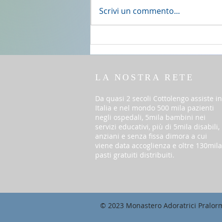
2 agosto 2026 - 18a Domenica
Scrivi un commento...
del T.O. anno A
LA NOSTRA RETE
Da quasi 2 secoli Cottolengo assiste in
Italia e nel mondo 500 mila pazienti
negli ospedali, 5mila bambini nei
servizi educativi, più di 5mila disabili,
anziani e senza fissa dimora a cui
viene data accoglienza e oltre 130mila
pasti gratuiti distribuiti.
© 2023 Monastero Adoratrici Pralor