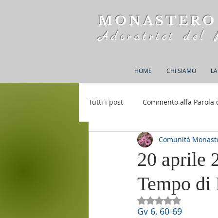
MONASTERO
Adoratrici del 
HOME
CHI SIAMO
LA
Tutti i post
Commento alla Parola 
Comunità Monaste
Rifugio S. M. della Bellezza
20 aprile 
Tempo di 
Valutazione NaN st
Gv 6, 60-69