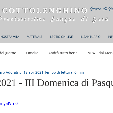
Suore di Sa
 COTTOLENGHINO
Preziosissimo Sangue di Gesù
 NOSTRA VITA
MATERIALE
LECTIO ON-LINE
IL SANTUARIO
IN
del giorno
Omelie
Andrà tutto bene
NEWS dal Mon
ro Adoratrici
18 apr 2021
Tempo di lettura: 0 min
150 anni di Adorazione
2021 - III Domenica di Pasq
elle su 5.
e4my5fVm0