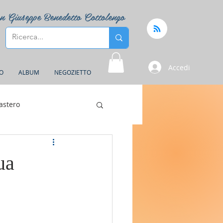
n Giuseppe Benedetto Cottolengo
Accedi
FO
ALBUM
NEGOZIETTO
astero
ua