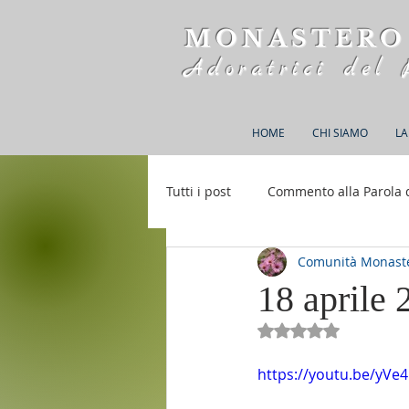
MONASTERO
Adoratrici del 
HOME
CHI SIAMO
LA
Tutti i post
Commento alla Parola 
Comunità Monaste
Rifugio S. M. della Bellezza
18 aprile 
Valutazione NaN st
https://youtu.be/yV