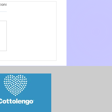
ioni
glio 2026 - 17a Domenica
.O. anno A - Omelia di don
 Mo