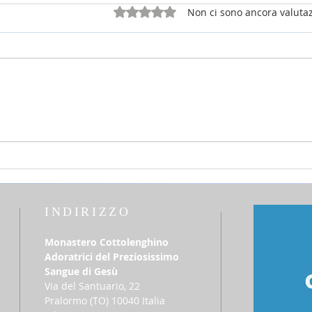
Valutazione 0 stelle su 5.
Non ci sono ancora valutaz
2 agosto 2026 - 18a Domenica
26 lu
del T.O. anno A
del T
Elio
INDIRIZZO
Monastero Cottolenghino
Adoratrici del Preziosissimo
Sangue di Gesù
Via del Santuario, 22
​Pralormo (TO) 10040 Italia