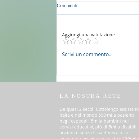
Commenti
Aggiungi una valutazione
2 agosto 2026 - 18a Domenica
Scrivi un commento...
del T.O. anno A - Omelia di don
Elio Mo
LA NOSTRA RETE
Da quasi 2 secoli Cottolengo assiste in
Italia e nel mondo 500 mila pazienti
negli ospedali, 5mila bambini nei
servizi educativi, più di 5mila disabili,
anziani e senza fissa dimora a cui
viene data accoglienza e oltre 130mila