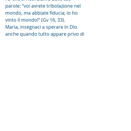
parole: “voi avrete tribolazione nel 
mondo, ma abbiate fiducia; io ho 
vinto il mondo!” (Gv 16, 33).
Maria, insegnaci a sperare in Dio 
anche quando tutto appare privo di 
senso, anche quando Dio sembra 
nascosto (cfr. Papa Francesco).
Sr M. di Gesù Bambino
Commento alla Parola del giorno
Post recenti
Mostra tutti