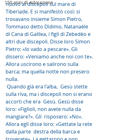
150 anni di Adorazione
nuovo ai discepoli sul mare di  
Tiberìade. E si manifestò così: si 
trovavano insieme Simon Pietro,  
Tommaso detto Dìdimo, Natanaèle 
di Cana di Galilea, i figli di Zebedèo e  
altri due discepoli. Disse loro Simon 
Pietro: «Io vado a pescare». Gli  
dissero: «Veniamo anche noi con te». 
Allora uscirono e salirono sulla  
barca; ma quella notte non presero 
nulla.
 Quando già era l'alba,  Gesù stette 
sulla riva, ma i discepoli non si erano 
accorti che era  Gesù. Gesù disse 
loro: «Figlioli, non avete nulla da 
mangiare?». Gli  risposero: «No». 
Allora egli disse loro: «Gettate la rete 
dalla parte  destra della barca e 
troverete». La gettarono e non 