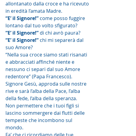
allontanato dalla croce e ha ricevuto 
in eredità l’amata Madre. 
“E’ il Signore!”
 come posso fuggire 
lontano dal tuo volto sfigurato?
“E’ il Signore!”
 di chi avrò paura?
“E’ il Signore!”
 chi mi separerà dal 
suo Amore?
“Nella sua croce siamo stati risanati 
e abbracciati affinché niente e 
nessuno ci separi dal suo Amore 
redentore” (Papa Francesco).
Signore Gesù, approda sulle nostre 
rive e sarà l’alba della Pace, l’alba 
della fede, l’alba della speranza.
Non permettere che i tuoi figli si 
lascino sommergere dai flutti delle 
tempeste che incombono sul 
mondo. 
Fa’ che ci ricordiamo delle tue 