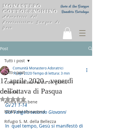
MONASTERO
Suore di San Giuseppe
COTTOLENGHINO
Benedetto Cottolengo
Adoratrici del
Preziosissimo Sangue di
Gesù
Post
Tutti i post
Comunità Monastero Adoratrici
Tutti i post
16 apr 2020
Tempo di lettura: 3 min
17 aprile 2020 - venerdì
Commento alla Parola del giorno
dell'ottava di Pasqua
Omelie
Valutazione NaN stelle su 5.
Andrà tutto bene
Gv 21 1-14
NEWS dal Monastero
Dal Vangelo secondo Giovanni
Rifugio S. M. della Bellezza
In  quel tempo, Gesù si manifestò di 