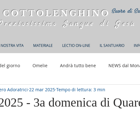
Suore di Sa
 COTTOLENGHINO
Preziosissimo Sangue di Gesù
 NOSTRA VITA
MATERIALE
LECTIO ON-LINE
IL SANTUARIO
IN
del giorno
Omelie
Andrà tutto bene
NEWS dal Mon
ro Adoratrici
22 mar 2025
Tempo di lettura: 3 min
150 anni di Adorazione
2025 - 3a domenica di Qua
elle su 5.