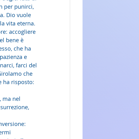
 per punirci, 
a. Dio vuole 
a vita eterna. 
ore: accogliere 
nel bene è 
esso, che ha 
 pazienza e 
rci, farci del 
 Girolamo che 
 ha risposto: 
, ma nel 
surrezione, 
nversione: 
ermi 