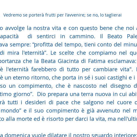
Vedremo se porterà frutti per l'avvenire; se no, lo taglierai
po avvolge la nostra vita e con questo bene che noi
apacità  di sentirci in cammino. Il Beato Palea
ava sempre: “profitta del tempo, tieni conto del minut
di mira l'eternità”. Le scelte che compiamo nel quot
ortanza che la Beata Giacinta di Fatima esclamava: 
 l'eternità farebbero di tutto per cambiare vita". Pe
 è un eterno ritorno, che porta in sé i suoi castighi e 
o un compimento, che è nascosto nel disegno di
timo giorno”.  Dio prepara una terra nuova in cui abita
ierà tutti i desideri di pace che salgono nel cuore de
o mondo” e il suo compimento è già avvenuto nel m
 alla morte ed è risorto per darci la vita, ma nell'ult
ta domenica vuole dilatare il nostro sguardo interiore: t