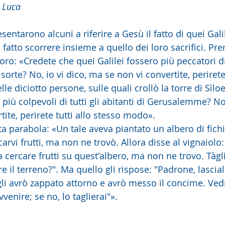
 Luca
entarono alcuni a riferire a Gesù il fatto di quei Galile
fatto scorrere insieme a quello dei loro sacrifici. Pr
ro: «Credete che quei Galilei fossero più peccatori di t
sorte? No, io vi dico, ma se non vi convertite, perirete 
e diciotto persone, sulle quali crollò la torre di Sìloe 
più colpevoli di tutti gli abitanti di Gerusalemme? No, 
ite, perirete tutti allo stesso modo».
a parabola: «Un tale aveva piantato un albero di fichi
arvi frutti, ma non ne trovò. Allora disse al vignaiolo:
 cercare frutti su quest'albero, ma non ne trovo. Tàg
e il terreno?". Ma quello gli rispose: "Padrone, lascia
gli avrò zappato attorno e avrò messo il concime. Ve
avvenire; se no, lo taglierai"».