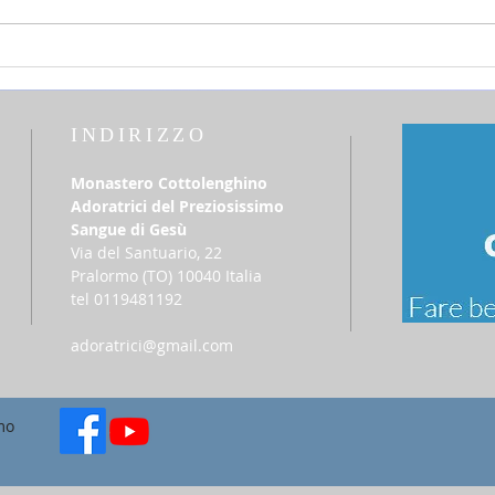
settimana Tempo Ordinario
del T
INDIRIZZO
Monastero Cottolenghino
Adoratrici del Preziosissimo
Sangue di Gesù
Via del Santuario, 22
​Pralormo (TO) 10040 Italia
tel 0119481192
adoratrici@gmail.com
mo