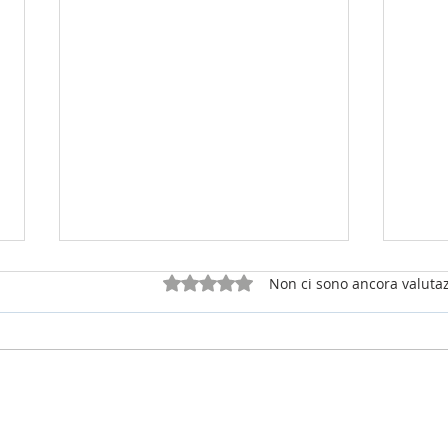
Valutazione 0 stelle su 5.
Non ci sono ancora valutaz
25 luglio 2026 - sabato della 16a
12 lu