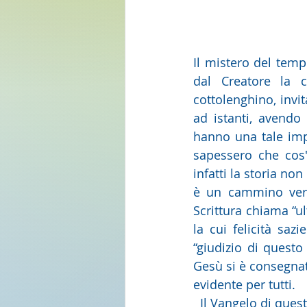
Il mistero del tem
dal Creatore la c
cottolenghino, invit
ad istanti, avendo 
hanno una tale imp
sapessero che cos'è
infatti la storia non
è un cammino vers
Scrittura chiama “ul
la cui felicità saz
“giudizio di quest
Gesù si è consegnato
evidente per tutti. 
  Il Vangelo di ques