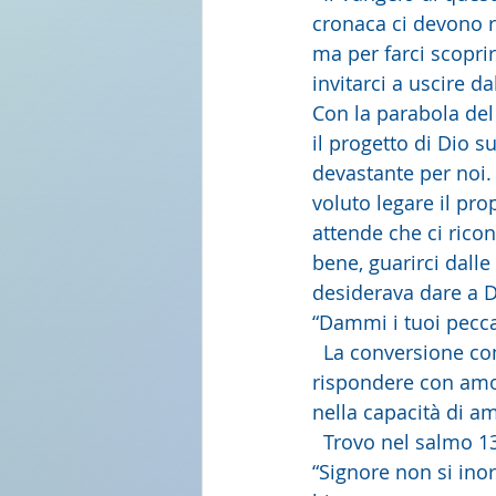
cronaca ci devono r
ma per farci scopri
invitarci a uscire d
Con la parabola del 
il progetto di Dio s
devastante per noi.
voluto legare il pr
attende che ci rico
bene, guarirci dall
desiderava dare a D
“Dammi i tuoi peccat
  La conversione con
rispondere con amor
nella capacità di am
  Trovo nel salmo 1
“Signore non si ino