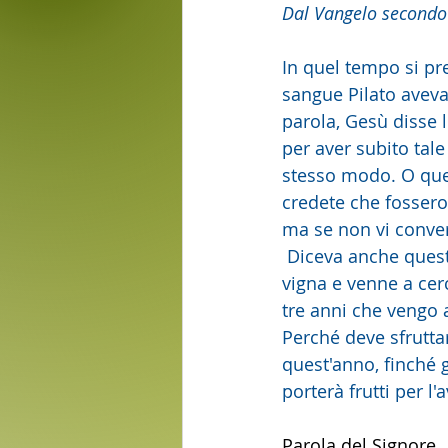
Dal Vangelo secondo
In quel tempo si pres
sangue Pilato aveva 
parola, Gesù disse lo
per aver subito tale 
stesso modo. O quell
credete che fossero 
ma se non vi convert
 Diceva anche quest
vigna e venne a cerc
tre anni che vengo a
Perché deve sfruttar
quest'anno, finché 
porterà frutti per l'
Parola del Signore.