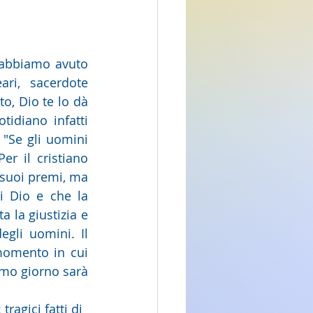
 abbiamo avuto 
ri, sacerdote 
o, Dio te lo dà 
idiano infatti 
"Se gli uomini 
r il cristiano 
i suoi premi, ma 
 Dio e che la 
 la giustizia e 
gli uomini. Il 
omento in cui 
imo giorno sarà 
ragici fatti di 