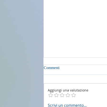
Commenti
Aggiungi una valutazione
2 agosto 2026 - 18a Domenica
Scrivi un commento...