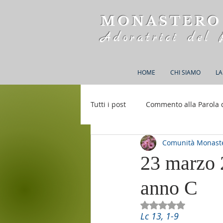
MONASTERO
Adoratrici del 
HOME
CHI SIAMO
LA
Tutti i post
Commento alla Parola 
Comunità Monaste
Rifugio S. M. della Bellezza
23 marzo 
anno C
Valutazione NaN st
Lc 13, 1-9