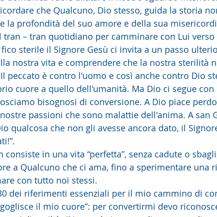
icordare che Qualcuno, Dio stesso, guida la storia non
re la profondità del suo amore e della sua misericordi
al tran – tran quotidiano per camminare con Lui verso l
fico sterile il Signore Gesù ci invita a un passo ulteri
ulla nostra vita e comprendere che la nostra sterilità 
 Il peccato è contro l'uomo e così anche contro Dio st
oprio cuore a quello dell'umanità. Ma Dio ci segue con
nosciamo bisognosi di conversione. A Dio piace perdona
e nostre passioni che sono malattie dell'anima. A san
io qualcosa che non gli avesse ancora dato, il Signore
i!”. 
 consiste in una vita “perfetta”, senza cadute o sbagli
e a Qualcuno che ci ama, fino a sperimentare una ri
are con tutto noi stessi.  
30 dei riferimenti essenziali per il mio cammino di co
rgoglisce il mio cuore”: per convertirmi devo riconosc