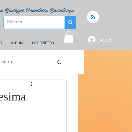
n Giuseppe Benedetto Cottolengo
Accedi
FO
ALBUM
NEGOZIETTO
astero
resima