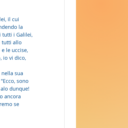
i, il cui 
endendo la 
utti i Galilei, 
tutti allo 
e le uccise, 
io vi dico, 
 nella sua 
 "Ecco, sono 
lialo dunque! 
lo ancora 
dremo se 