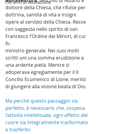
Bonaventura
, vescovo di Albano e 
150 anni di Adorazione
dottore della Chiesa, che rifulse per 
dottrina, santità di vita e insigni 
opere al servizio della Chiesa. Resse 
con saggezza nello spirito di san 
Francesco l’Ordine dei Minori, di cui 
fu
ministro generale. Nei suoi molti 
scritti unì una somma erudizione a 
una ardente pietà. Mentre si 
adoperava egregiamente per il II 
Concilio Ecumenico di Lione, meritò 
di giungere alla visione beata di Dio.
Ma perché questo passaggio sia 
perfetto, è necessario che, sospesa 
l’attività intellettuale, ogni affetto del 
cuore sia integralmente trasformato 
e trasferito