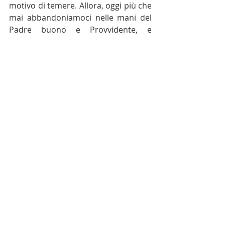
motivo di temere. Allora, oggi più che 
mai abbandoniamoci nelle mani del 
Padre buono e Provvidente, e 
lasciamo fare a Lui: questo riempirà il 
nostro cuore di gioia!
Sr. Anna Maria 
Post recenti
Mostra tutti