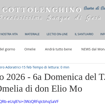
Suore di Sa
 COTTOLENGHINO
Preziosissimo Sangue di Gesù
 NOSTRA VITA
MATERIALE
LECTIO ON-LINE
IL SANTUARIO
IN
del giorno
Omelie
Andrà tutto bene
NEWS dal Mon
ro Adoratrici
15 feb
Tempo di lettura: 0 min
150 anni di Adorazione
io 2026 - 6a Domenica del T
Omelia di don Elio Mo
elle su 5.
hQRb-eUq8?si=3WzQRFqIcbhqSaVF