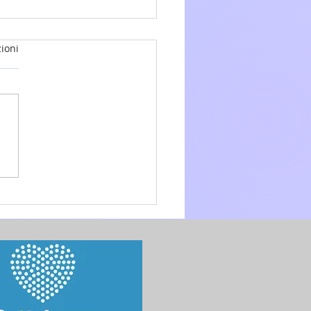
ioni
glio 2026 - 15a Domenica
.O. anno A - Omelia di don
 Mo