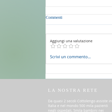
Commenti
Aggiungi una valutazione
2 agosto 2026 - 18a Domenica
Scrivi un commento...
del T.O. anno A - Omelia di don
Elio Mo
LA NOSTRA RETE
Da quasi 2 secoli Cottolengo assiste in
Italia e nel mondo 500 mila pazienti
negli ospedali, 5mila bambini nei