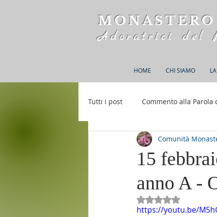
MONASTERO
Adoratrici del 
HOME
CHI SIAMO
LA
Tutti i post
Commento alla Parola 
Comunità Monaste
Rifugio S. M. della Bellezza
15 febbra
anno A - 
Valutazione NaN st
https://youtu.be/M5