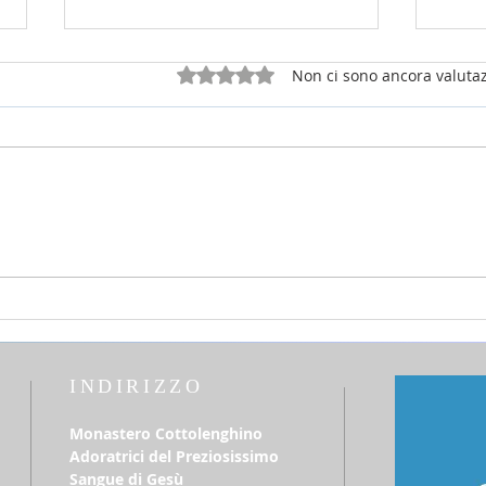
Valutazione 0 stelle su 5.
Non ci sono ancora valutaz
26 luglio 2026 - 17a Domenica
12 lu
del T.O. anno A - Omelia di don
del T
Elio Mo
Elio
INDIRIZZO
Monastero Cottolenghino
Adoratrici del Preziosissimo
Sangue di Gesù