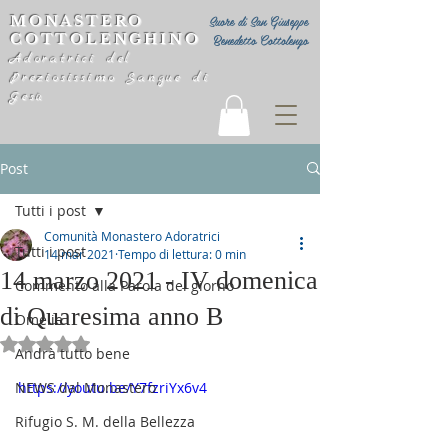
MONASTERO
Suore di San Giuseppe
COTTOLENGHINO
Benedetto Cottolengo
Adoratrici del
Preziosissimo Sangue di
Gesù
Post
Tutti i post
Comunità Monastero Adoratrici
Tutti i post
14 mar 2021
Tempo di lettura: 0 min
14 marzo 2021 - IV domenica
Commento alla Parola del giorno
di Quaresima anno B
Omelie
Valutazione NaN stelle su 5.
Andrà tutto bene
NEWS dal Monastero
https://youtu.be/Y7fzriYx6v4
Rifugio S. M. della Bellezza