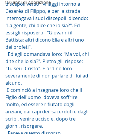
150 anni di Adorazione
discepoli verso i villaggi intorno a  
Cesarèa di Filippo, e per la strada 
interrogava i suoi discepoli  dicendo: 
"La gente, chi dice che io sia?". Ed 
essi gli risposero:  "Giovanni il 
Battista; altri dicono Elìa e altri uno 
dei profeti".
  Ed egli domandava loro: "Ma voi, chi 
dite che io sia?". Pietro gli  rispose: 
"Tu sei il Cristo". E ordinò loro 
severamente di non parlare di  lui ad 
alcuno.
 E cominciò a insegnare loro che il 
Figlio dell'uomo  doveva soffrire 
molto, ed essere rifiutato dagli 
anziani, dai capi dei  sacerdoti e dagli 
scribi, venire ucciso e, dopo tre 
giorni, risorgere.
  Faceva questo discorso 