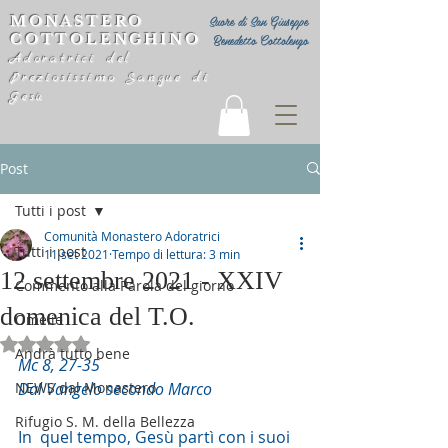
MONASTERO
Suore di San Giuseppe
COTTOLENGHINO
Benedetto Cottolengo
Adoratrici del
Preziosissimo Sangue di
Gesù
Post
Tutti i post
Comunità Monastero Adoratrici
Tutti i post
11 set 2021
Tempo di lettura: 3 min
12 settembre 2021 - XXIV
Commento alla Parola del giorno
domenica del T.O.
Omelie
Valutazione NaN stelle su 5.
Andrà tutto bene
Mc 8, 27-35
NEWS dal Monastero
Dal Vangelo secondo Marco
Rifugio S. M. della Bellezza
In  quel tempo, Gesù partì con i suoi 