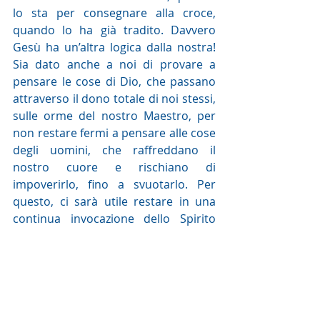
lo sta per consegnare alla croce, 
quando lo ha già tradito. Davvero 
Gesù ha un’altra logica dalla nostra! 
Sia dato anche a noi di provare a 
pensare le cose di Dio, che passano 
attraverso il dono totale di noi stessi, 
sulle orme del nostro Maestro, per 
non restare fermi a pensare alle cose 
degli uomini, che raffreddano il 
nostro cuore e rischiano di 
impoverirlo, fino a svuotarlo. Per 
questo, ci sarà utile restare in una 
continua invocazione dello Spirito 
Santo, che è già in noi in forza del 
Battesimo e desidera portarci alla 
pienezza di vita per la quale siamo 
stati creati da Dio!
sr Anna Maria