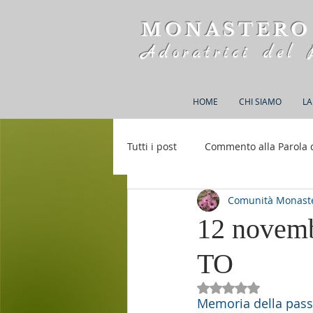
MONASTERO
Adoratrici del 
HOME
CHI SIAMO
LA
Tutti i post
Commento alla Parola 
Comunità Monaste
Rifugio S. M. della Bellezza
12 novemb
TO
Valutazione NaN st
Memoria della pass