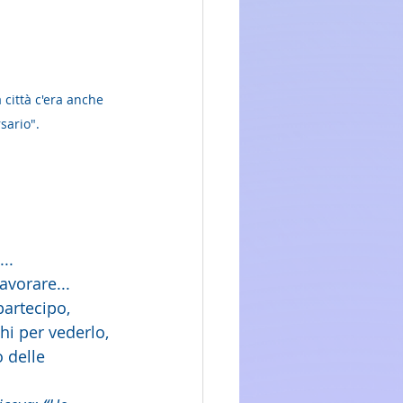
città c'era anche 
sario".
..
avorare...
partecipo, 
hi per vederlo, 
 delle 