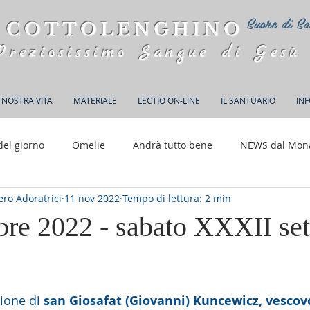
Suore di Sa
 COTTOLENGHINO
Preziosissimo Sangue di Gesù
 NOSTRA VITA
MATERIALE
LECTIO ON-LINE
IL SANTUARIO
IN
del giorno
Omelie
Andrà tutto bene
NEWS dal Mon
ro Adoratrici
11 nov 2022
Tempo di lettura: 2 min
150 anni di Adorazione
re 2022 - sabato XXXII se
elle su 5.
ione di 
san Giosafat (Giovanni) Kuncewicz, vescovo