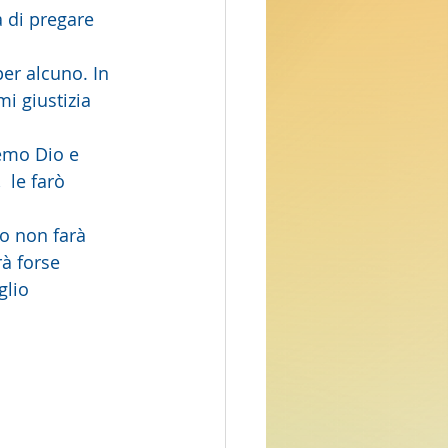
 di pregare 
i giustizia 
 le farò 
rà forse 
glio 