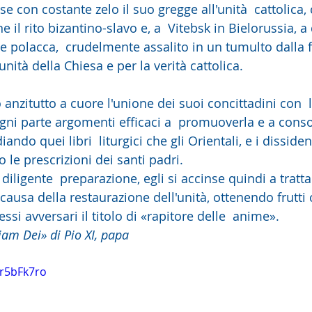
se con costante zelo il suo gregge all'unità  cattolica, 
il rito bizantino-slavo e, a  Vitebsk in Bielorussia, 
ne polacca,  crudelmente assalito in un tumulto dalla fo
unità della Chiesa e per la verità cattolica.
anzitutto a cuore l'unione dei suoi concittadini con  l
gni parte argomenti efficaci a  promuoverla e a consol
ndo quei libri  liturgici che gli Orientali, e i dissiden
o le prescrizioni dei santi padri.
 causa della restaurazione dell'unità, ottenendo frutti 
ssi avversari il titolo di «rapitore delle  anime».
siam Dei» di Pio XI, papa
mr5bFk7ro