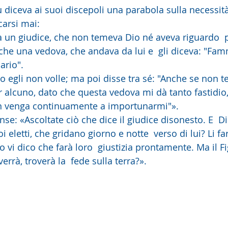
 diceva ai suoi discepoli una parabola sulla necessità
arsi mai:
nche una vedova, che andava da lui e  gli diceva: "Famm
ario".
 alcuno, dato che questa vedova mi dà tanto fastidio, 
on venga continuamente a importunarmi"».
oi eletti, che gridano giorno e notte  verso di lui? Li fa
o vi dico che farà loro  giustizia prontamente. Ma il Fi
rrà, troverà la  fede sulla terra?».