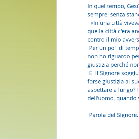
In quel tempo, Gesù
sempre, senza stanc
  «In una città viveva un giudice, che non temeva Dio né aveva riguardo  per alcuno. In 
quella città c'era a
contro il mio avvers
 Per un po'  di tempo egli non volle; ma poi disse tra sé: "Anche se non temo Dio e  
non ho riguardo per
giustizia perché n
 E  il Signore soggiunse: «Ascoltate ciò che dice il giudice disonesto. E  Dio non farà 
forse giustizia ai su
aspettare a lungo? I
dell'uomo, quando ve
 Parola del Signore.