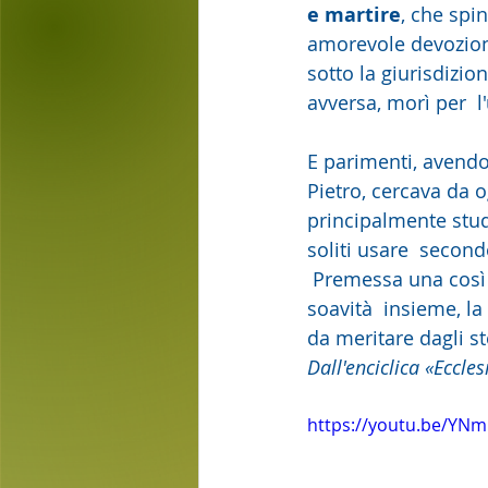
e martire
, che spin
amorevole devozione 
sotto la giurisdizio
avversa, morì per  l'
E parimenti, avendo 
Pietro, cercava da o
principalmente studia
soliti usare  second
 Premessa una così diligente  preparazione, egli si accinse quindi a trattare, con forza e 
soavità  insieme, la
da meritare dagli ste
Dall'enciclica «Eccle
https://youtu.be/YN