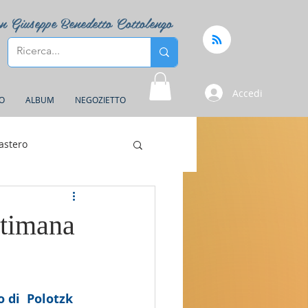
n Giuseppe Benedetto Cottolengo
Accedi
FO
ALBUM
NEGOZIETTO
astero
ttimana
 di  Polotzk 