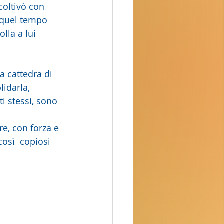
coltivò con 
a quel tempo 
lla a lui 
a cattedra di 
idarla, 
ti stessi, sono 
così  copiosi 