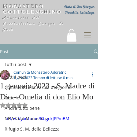
MONASTERO
Suore di San Giuseppe
COTTOLENGHINO
Benedetto Cottolengo
Adoratrici del
Preziosissimo Sangue di
Gesù
Post
Tutti i post
Comunità Monastero Adoratrici
Tutti i post
1 gen 2023
Tempo di lettura: 0 min
1 gennaio 2023 - S. Madre di
Commento alla Parola del giorno
Dio - Omelia di don Elio Mo
Omelie
Valutazione NaN stelle su 5.
Andrà tutto bene
NEWS dal Monastero
https://youtu.be/BbgdrJPPmBM
Rifugio S. M. della Bellezza