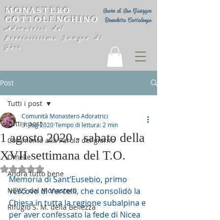
MONASTERO
Suore di San Giuseppe
COTTOLENGHINO
Benedetto Cottolengo
Adoratrici del
Preziosissimo Sangue di
Gesù
Post
Tutti i post
Comunità Monastero Adoratrici
Tutti i post
31 lug 2020
Tempo di lettura: 2 min
1 agosto 2020 - sabato della
Commento alla Parola del giorno
XVII settimana del T.O.
Omelie
Valutazione NaN stelle su 5.
Andrà tutto bene
Memoria di Sant’Eusebio, primo 
NEWS dal Monastero
vescovo di Vercelli, che consolidò la 
Chiesa in tutta la regione subalpina e 
Rifugio S. M. della Bellezza
per aver confessato la fede di Nicea 