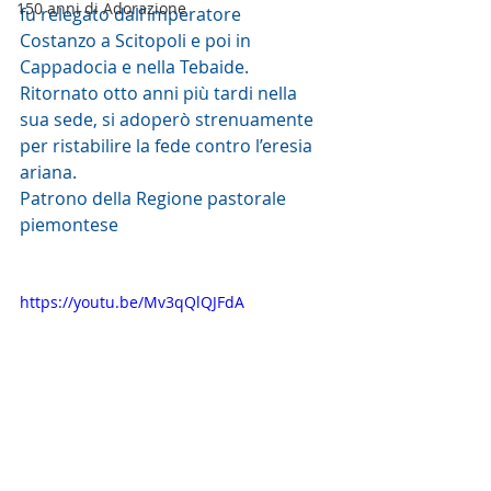
150 anni di Adorazione
fu relegato dall’imperatore
Costanzo a Scitopoli e poi in 
Cappadocia e nella Tebaide. 
Ritornato otto anni più tardi nella 
sua sede, si adoperò strenuamente 
per ristabilire la fede contro l’eresia 
ariana.
Patrono della Regione pastorale 
piemontese
https://youtu.be/Mv3qQlQJFdA