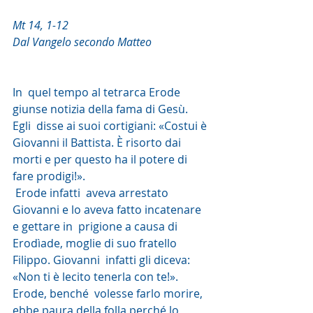
Mt 14, 1-12
Dal Vangelo secondo Matteo
In  quel tempo al tetrarca Erode 
giunse notizia della fama di Gesù. 
Egli  disse ai suoi cortigiani: «Costui è 
Giovanni il Battista. È risorto dai  
morti e per questo ha il potere di 
fare prodigi!».
 Erode infatti  aveva arrestato 
Giovanni e lo aveva fatto incatenare 
e gettare in  prigione a causa di 
Erodìade, moglie di suo fratello 
Filippo. Giovanni  infatti gli diceva: 
«Non ti è lecito tenerla con te!». 
Erode, benché  volesse farlo morire, 
ebbe paura della folla perché lo 