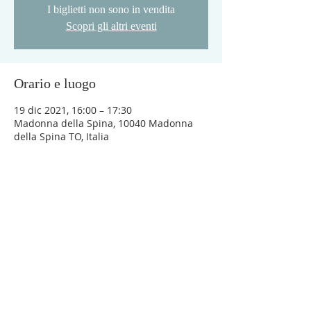
I biglietti non sono in vendita
Scopri gli altri eventi
Orario e luogo
19 dic 2021, 16:00 – 17:30
Madonna della Spina, 10040 Madonna
della Spina TO, Italia
LA NOSTRA RETE
Da quasi 2 secoli Cottolengo assiste in Italia e
nel mondo 500 mila pazienti negli ospedali,
5mila bambini nei servizi educativi, più di
5mila disabili, anziani e senza fissa dimora a cui
viene data accoglienza e oltre 130mila pasti