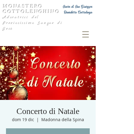
MONASTERO
Suore di San Giuseppe
COTTOLENGHINO
Benedetto Cottolengo
Adoratrici del
Preziosissimo Sangue di
Gesù
Concerto di Natale
dom 19 dic
  |  
Madonna della Spina