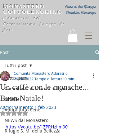
MONASTERO
Suore di San Giuseppe
COTTOLENGHINO
Benedetto Cottolengo
Adoratrici del
Preziosissimo Sangue di
Gesù
Post
Tutti i post
Comunità Monastero Adoratrici
Tutti i post
26 dic 2022
Tempo di lettura: 0 min
Un caffè con le monache...
Commento alla Parola del giorno
Buon Natale!
Omelie
Aggiornamento:
1 feb 2023
Andrà tutto bene
Valutazione NaN stelle su 5.
NEWS dal Monastero
https://youtu.be/1ZPRHzIjm90
Rifugio S. M. della Bellezza