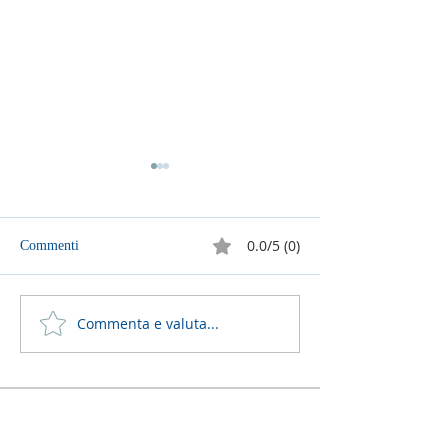
0.0/5 (0)
Commenti
Perchè andrà tutto bene?
Perchè andrà tutt
Commenta e valuta...
LA NOSTRA RETE