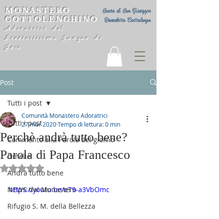
MONASTERO
Suore di San Giuseppe
COTTOLENGHINO
Benedetto Cottolengo
Adoratrici del
Preziosissimo Sangue di
Gesù
Post
Tutti i post
Comunità Monastero Adoratrici
Tutti i post
27 mar 2020
Tempo di lettura: 0 min
Perchè andrà tutto bene?
Commento alla Parola del giorno
Parola di Papa Francesco
Omelie
Valutazione NaN stelle su 5.
Andrà tutto bene
NEWS dal Monastero
https://youtu.be/eT9-a3VbOmc
Rifugio S. M. della Bellezza