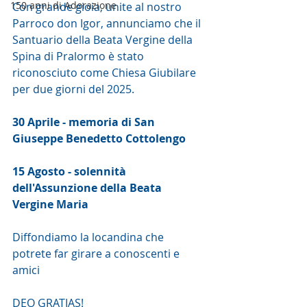
150 anni di Adorazione
Con grande gioia, unite al nostro 
Parroco don Igor, annunciamo che il 
Santuario della Beata Vergine della 
Spina di Pralormo è stato 
riconosciuto come Chiesa Giubilare 
per due giorni del 2025.
30 Aprile - memoria di San 
Giuseppe Benedetto Cottolengo
15 Agosto - solennità 
dell'Assunzione della Beata 
Vergine Maria
Diffondiamo la locandina che 
potrete far girare a conoscenti e 
amici
DEO GRATIAS!