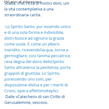
150 anni di Adorazione
Scalze, che, ricca di mistici doni, unì 
la vita contemplativa a una 
straordinaria carità.
Lo Spirito Santo, pur essendo unico 
e di una sola forma e indivisibile, 
distri-buisce ad ognuno la grazia 
come vuole. E come un albero 
inaridito, ricevendol’acqua, torna a 
germogliare, così l’anima peccatrice, 
resa degna del dono delloSpirito 
Santo attraverso la penitenza, porta 
grappoli di giustizia. Lo Spirito, 
puressendo uno solo, per 
disposizione divina e per i meriti di 
Cristo, opera effettimolteplici. 
 Dalle «Catechesi» di san Cirillo di 
Gerusalemme, vescovo. 