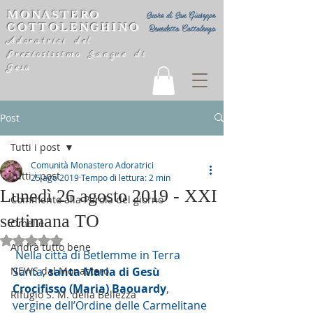
MONASTERO
Suore di San Giuseppe
COTTOLENGHINO
Benedetto Cottolengo
Adoratrici del
Preziosissimo Sangue di
Gesù
Post
Tutti i post
Comunità Monastero Adoratrici
Tutti i post
25 ago 2019
Tempo di lettura: 2 min
Lunedì 26 agosto 2019 - XXI
Commento alla Parola del giorno
settimana TO
Omelie
Valutazione NaN stelle su 5.
Andrà tutto bene
 Nella città di Betlemme in Terra 
NEWS dal Monastero
Santa, 
santa Maria di Gesù 
Crocifisso (Maria) Baouardy
, 
Rifugio S. M. della Bellezza
vergine dell’Ordine delle Carmelitane 