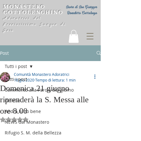
MONASTERO
Suore di San Giuseppe
COTTOLENGHINO
Benedetto Cottolengo
Adoratrici del
Preziosissimo Sangue di
Gesù
Post
Tutti i post
Comunità Monastero Adoratrici
Tutti i post
18 giu 2020
Tempo di lettura: 1 min
Domenica 21 giugno
Commento alla Parola del giorno
riprenderà la S. Messa alle
Omelie
ore 8.00
Andrà tutto bene
Valutazione NaN stelle su 5.
NEWS dal Monastero
Rifugio S. M. della Bellezza