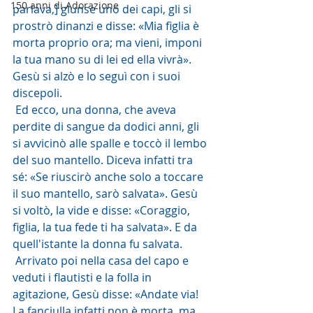
150 anni di Adorazione
parlava,] giunse uno dei capi, gli si 
prostrò dinanzi e disse: «Mia figlia è 
morta proprio ora; ma vieni, imponi 
la tua mano su di lei ed ella vivrà». 
Gesù si alzò e lo seguì con i suoi 
discepoli.
 Ed ecco, una donna, che aveva 
perdite di sangue da dodici anni, gli 
si avvicinò alle spalle e toccò il lembo 
del suo mantello. Diceva infatti tra 
sé: «Se riuscirò anche solo a toccare 
il suo mantello, sarò salvata». Gesù 
si voltò, la vide e disse: «Coraggio, 
figlia, la tua fede ti ha salvata». E da 
quell'istante la donna fu salvata.
 Arrivato poi nella casa del capo e 
veduti i flautisti e la folla in 
agitazione, Gesù disse: «Andate via! 
La fanciulla infatti non è morta, ma 