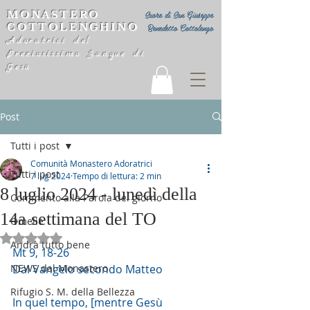
MONASTERO
Suore di San Giuseppe
COTTOLENGHINO
Benedetto Cottolengo
Adoratrici del
Preziosissimo Sangue di
Gesù
Post
Tutti i post
Comunità Monastero Adoratrici
Tutti i post
7 lug 2024
Tempo di lettura: 2 min
8 luglio 2024 - lunedì della
Commento alla Parola del giorno
14a settimana del TO
Omelie
Valutazione NaN stelle su 5.
Andrà tutto bene
Mt 9, 18-26
NEWS dal Monastero
Dal Vangelo secondo Matteo
Rifugio S. M. della Bellezza
In quel tempo, [mentre Gesù 