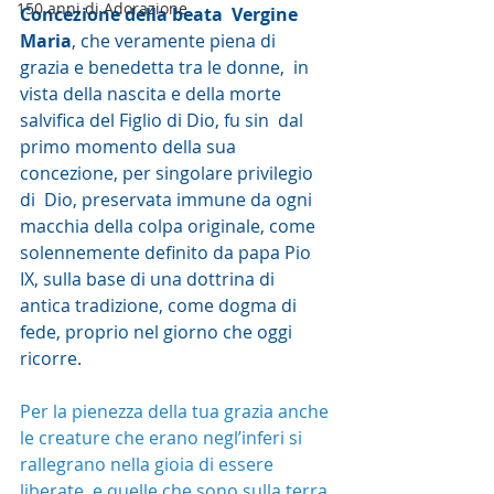
150 anni di Adorazione
Concezione della beata  Vergine 
Maria
, che veramente piena di 
grazia e benedetta tra le donne,  in 
vista della nascita e della morte 
salvifica del Figlio di Dio, fu sin  dal 
primo momento della sua 
concezione, per singolare privilegio 
di  Dio, preservata immune da ogni 
macchia della colpa originale, come  
solennemente definito da papa Pio 
IX, sulla base di una dottrina di  
antica tradizione, come dogma di 
fede, proprio nel giorno che oggi  
ricorre.
Per la pienezza della tua grazia anche 
le creature che erano negl’inferi si 
rallegrano nella gioia di essere 
liberate, e quelle che sono sulla terra 