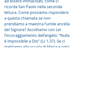
ad essere immacolati, come ci 
ricorda San Paolo nella seconda 
lettura. Come possiamo rispondere 
a questa chiamata se non 
prendiamo a maestra l’umile ancella 
del Signore? Ascoltiamo con Lei 
l’incoraggiamento dell’angelo: “Nulla 
è impossibile a Dio” (
Lc
 1,37). Se ci 
mettiamo alla scuola di Maria e ogni 
giorno combattiamo le erbacce della 
nostra volontà egoista, dell’orgoglio, 
della superbia, della vanagloria, della 
permalosità, dei vizi etc. che 
crescono in noi, invocando il suo 
aiuto, chiedendole: “Come ti 
comporteresti tu, Maria, in questa 
situazione?”, allora, senza che ce ne 
accorgiamo, Dio si compiacerà di 
vivere in noi per donarsi agli altri, 