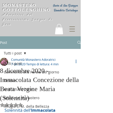
MONASTERO
Suore di San Giuseppe
COTTOLENGHINO
Benedetto Cottolengo
Adoratrici del
Preziosissimo Sangue di
Gesù
Post
Tutti i post
Comunità Monastero Adoratrici
Tutti i post
7 dic 2020
Tempo di lettura: 4 min
8 dicembre 2020 -
Commento alla Parola del giorno
Immacolata Concezione della
Omelie
Beata Vergine Maria
Andrà tutto bene
(Solennità)
NEWS dal Monastero
Valutazione NaN stelle su 5.
Rifugio S. M. della Bellezza
Solennità dell’
Immacolata 