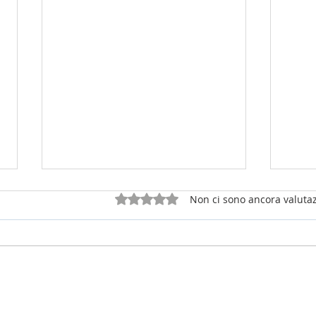
Valutazione 0 stelle su 5.
Non ci sono ancora valutaz
25 luglio 2026 - sabato della 16a
12 lu