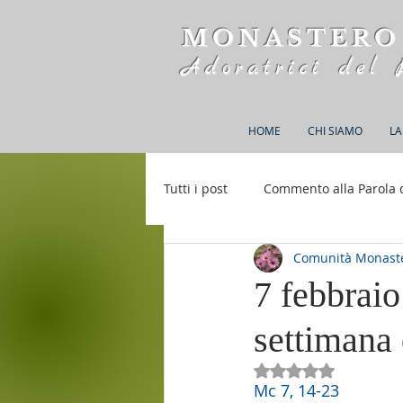
MONASTERO
Adoratrici del 
HOME
CHI SIAMO
LA
Tutti i post
Commento alla Parola 
Comunità Monaste
Rifugio S. M. della Bellezza
7 febbraio
settimana 
Valutazione NaN st
Mc 7, 14-23