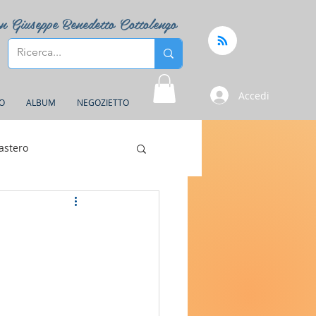
n Giuseppe Benedetto Cottolengo
Accedi
FO
ALBUM
NEGOZIETTO
astero