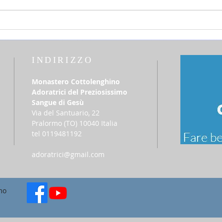
settimana Tempo Ordinario
del T
INDIRIZZO
Monastero Cottolenghino
Adoratrici del Preziosissimo
Sangue di Gesù
Via del Santuario, 22
​Pralormo (TO) 10040 Italia
tel 0119481192
adoratrici@gmail.com
mo