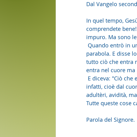
Dal Vangelo secon
In quel tempo, Gesù,
comprendete bene! N
impuro. Ma sono le
 Quando entrò in una
parabola. E disse l
tutto ciò che entra
entra nel cuore ma n
 E diceva: "Ciò che
infatti, cioè dal cuo
adultèri, avidità, ma
Tutte queste cose c
Parola del Signore. 