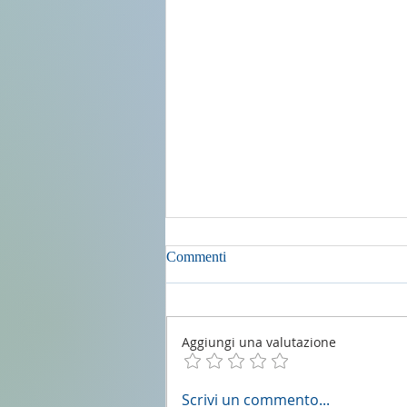
Commenti
Aggiungi una valutazione
2 agosto 2026 - 18a Domenica
Scrivi un commento...