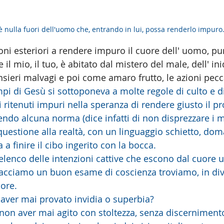
è nulla fuori dell'uomo che, entrando in lui, possa renderlo impuro.
ni esteriori a rendere impuro il cuore dell' uomo, pur
l mio, il tuo, è abitato dal mistero del male, dell' ini
sieri malvagi e poi come amaro frutto, le azioni pec
empi di Gesù si sottoponeva a molte regole di culto e di 
 ritenuti impuri nella speranza di rendere giusto il p
ndo alcuna norma (dice infatti di non disprezzare i m
a questione alla realtà, con un linguaggio schietto, d
 finire il cibo ingerito con la bocca.
 elenco delle intenzioni cattive che escono dal cuore 
facciamo un buon esame di coscienza troviamo, in di
ore.
 aver mai provato invidia o superbia?
non aver mai agito con stoltezza, senza discerniment