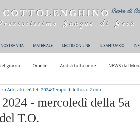
Suore di Sa
 COTTOLENGHINO
Preziosissimo Sangue di Gesù
 NOSTRA VITA
MATERIALE
LECTIO ON-LINE
IL SANTUARIO
IN
del giorno
Omelie
Andrà tutto bene
NEWS dal Mon
ro Adoratrici
6 feb 2024
Tempo di lettura: 2 min
150 anni di Adorazione
 2024 - mercoledì della 5a
del T.O.
elle su 5.