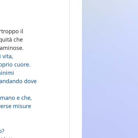
 
troppo il 
quità che 
caminose.
vita, 
roprio cuore.
inimi 
omandando dove 
umano e che, 
verse misure 
o?