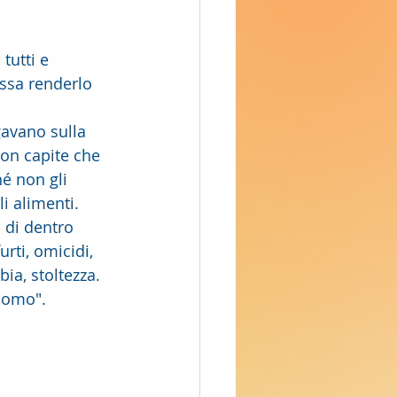
tutti e 
ssa renderlo 
gavano sulla 
on capite che 
é non gli 
li alimenti.
 di dentro 
rti, omicidi, 
ia, stoltezza. 
'uomo".