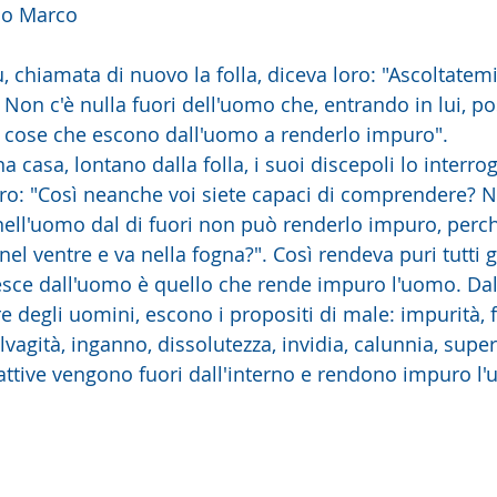
do Marco
 chiamata di nuovo la folla, diceva loro: "Ascoltatemi 
on c'è nulla fuori dell'uomo che, entrando in lui, po
 cose che escono dall'uomo a renderlo impuro".
 casa, lontano dalla folla, i suoi discepoli lo interro
oro: "Così neanche voi siete capaci di comprendere? N
 nell'uomo dal di fuori non può renderlo impuro, perch
el ventre e va nella fogna?". Così rendeva puri tutti g
 esce dall'uomo è quello che rende impuro l'uomo. Dal
re degli uomini, escono i propositi di male: impurità, fu
lvagità, inganno, dissolutezza, invidia, calunnia, superb
attive vengono fuori dall'interno e rendono impuro l