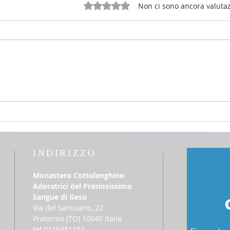
Valutazione 0 stelle su 5.
Non ci sono ancora valutaz
25 luglio 2026 - sabato della 16a
12 lu
settimana Tempo Ordinario
del T
INDIRIZZO
Monastero Cottolenghino
Adoratrici del Preziosissimo
Sangue di Gesù
Via del Santuario, 22
​Pralormo (TO) 10040 Italia
tel 0119481192