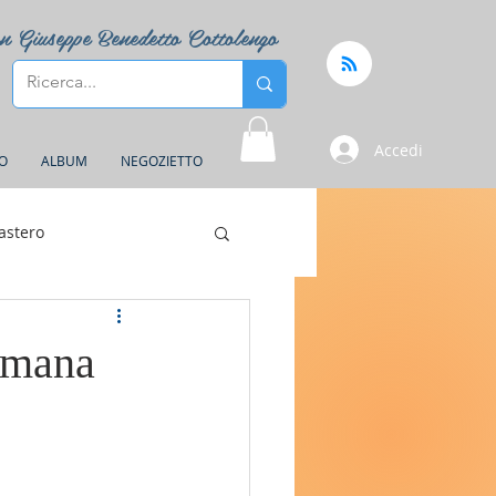
n Giuseppe Benedetto Cottolengo
Accedi
FO
ALBUM
NEGOZIETTO
astero
timana