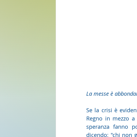
La messe è abbondant
Se la crisi è evide
Regno in mezzo a no
speranza fanno po
dicendo: "chi non gu