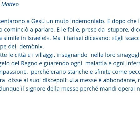
 Matteo
esentarono a Gesù un muto indemoniato. E dopo che i
 cominciò a parlare. E le folle, prese da  stupore, di
 simile in Israele!». Ma  i farisei dicevano: «Egli scac
ipe dei  demòni».
elo del Regno e guarendo ogni  malattia e ogni infe
compassione,  perché erano stanche e sfinite come pec
ra  disse ai suoi discepoli: «La messe è abbondante,
e dunque il signore della messe perché mandi operai ne
 