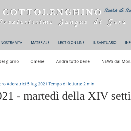
Suore di Sa
 COTTOLENGHINO
Preziosissimo Sangue di Gesù
 NOSTRA VITA
MATERIALE
LECTIO ON-LINE
IL SANTUARIO
IN
del giorno
Omelie
Andrà tutto bene
NEWS dal Mon
ro Adoratrici
5 lug 2021
Tempo di lettura: 2 min
150 anni di Adorazione
021 - martedì della XIV set
elle su 5.