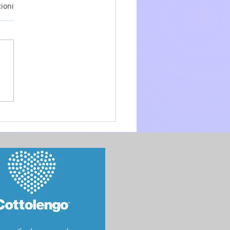
ioni
glio 2026 - 15a Domenica
.O. anno A