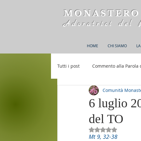
MONASTERO
Adoratrici del 
HOME
CHI SIAMO
LA
Tutti i post
Commento alla Parola 
Comunità Monaste
Rifugio S. M. della Bellezza
6 luglio 2
del TO
Valutazione NaN st
Mt 9, 32-38