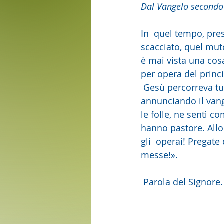
Dal Vangelo secondo
In  quel tempo, pr
scacciato, quel muto
è mai vista una cosa
per opera del princ
 Gesù percorreva tutte le città e i villaggi, insegnando  nelle loro sinagoghe, 
annunciando il vang
le folle, ne sentì 
hanno pastore. Allo
gli  operai! Pregat
messe!».
 Parola del Signore.