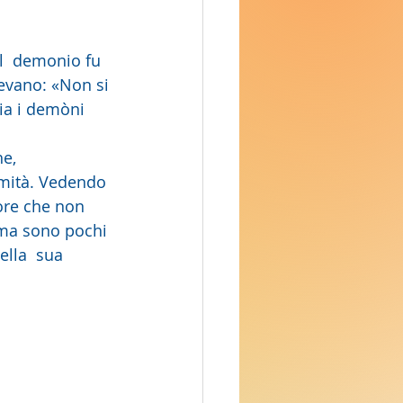
l  demonio fu 
cevano: «Non si 
cia i demòni 
rmità. Vedendo 
ore che non 
 ma sono pochi 
lla  sua 