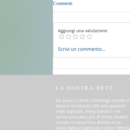
Commenti
Aggiungi una valutazione
2 agosto 2026 - 18a Domenica
Scrivi un commento...
del T.O. anno A
LA NOSTRA RETE
Da quasi 2 secoli Cottolengo assiste in
Italia e nel mondo 500 mila pazienti
negli ospedali, 5mila bambini nei
servizi educativi, più di 5mila disabili,
anziani e senza fissa dimora a cui
viene data accoglienza e oltre 130mila