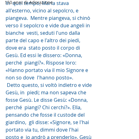
150 anni di Adorazione
In  quel tempo, Maria stava 
all'esterno, vicino al sepolcro, e 
piangeva.  Mentre piangeva, si chinò 
verso il sepolcro e vide due angeli in 
bianche  vesti, seduti l'uno dalla 
parte del capo e l'altro dei piedi, 
dove era  stato posto il corpo di 
Gesù. Ed essi le dissero: «Donna, 
perché  piangi?». Rispose loro: 
«Hanno portato via il mio Signore e 
non so dove  l'hanno posto».
 Detto questo, si voltò indietro e vide 
Gesù, in  piedi; ma non sapeva che 
fosse Gesù. Le disse Gesù: «Donna, 
perché  piangi? Chi cerchi?». Ella, 
pensando che fosse il custode del 
giardino,  gli disse: «Signore, se l'hai 
portato via tu, dimmi dove l'hai 
posto e  io andrò a prenderlo». Gesù 