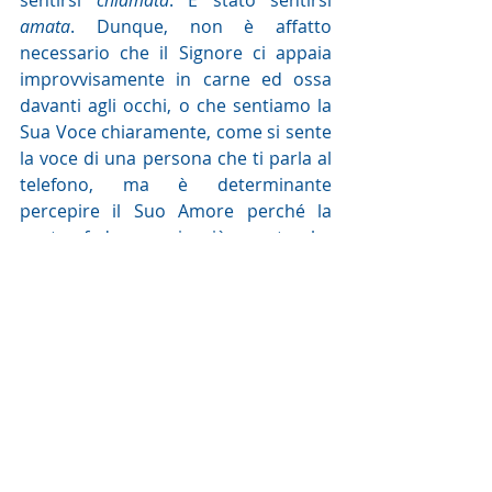
sentirsi 
chiamata
. È stato sentirsi 
amata
. Dunque, non è affatto 
necessario che il Signore ci appaia 
improvvisamente in carne ed ossa 
davanti agli occhi, o che sentiamo la 
Sua Voce chiaramente, come si sente 
la voce di una persona che ti parla al 
telefono, ma è determinante 
percepire il Suo Amore perché la 
nostra fede non sia più una tomba 
vuota, ma un tabernacolo del 
Vivente. Chiediamo allora a questa 
donna di aiutarci a riconoscere 
l’Amore di Gesù sofferente, morto e 
risorto per noi nella nostra vita, nella 
buona e nella cattiva sorte, come lei 
L’ha riconosciuto all’apice del proprio 
dolore.
Maria Chiara