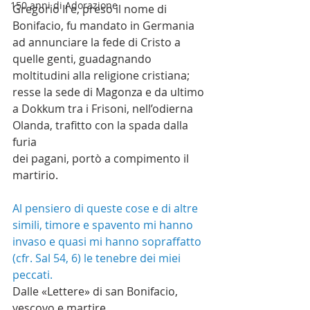
150 anni di Adorazione
Gregorio II e, preso il nome di 
Bonifacio, fu mandato in Germania 
ad annunciare la fede di Cristo a 
quelle genti, guadagnando 
moltitudini alla religione cristiana; 
resse la sede di Magonza e da ultimo 
a Dokkum tra i Frisoni, nell’odierna 
Olanda, trafitto con la spada dalla 
furia
dei pagani, portò a compimento il 
martirio. 
Al pensiero di queste cose e di altre 
simili, timore e spavento mi hanno 
invaso e quasi mi hanno sopraffatto 
(cfr. Sal 54, 6) le tenebre dei miei 
peccati.
Dalle «Lettere» di san Bonifacio, 
vescovo e martire