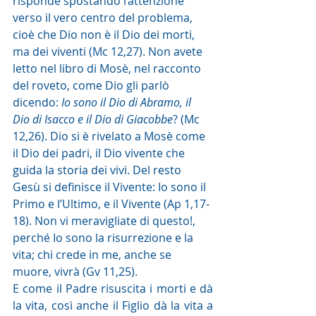
risponde spostando l’attenzione 
verso il vero centro del problema, 
cioè che Dio non è il Dio dei morti, 
ma dei viventi (Mc 12,27). Non avete 
letto nel libro di Mosè, nel racconto 
del roveto, come Dio gli parlò 
dicendo: 
Io sono il Dio di Abramo, il 
Dio di Isacco e il Dio di Giacobbe
? (Mc 
12,26). Dio si è rivelato a Mosè come 
il Dio dei padri, il Dio vivente che 
guida la storia dei vivi. Del resto 
Gesù si definisce il Vivente: Io sono il 
Primo e l’Ultimo, e il Vivente (Ap 1,17-
18). Non vi meravigliate di questo!, 
perché Io sono la risurrezione e la 
vita; chi crede in me, anche se 
muore, vivrà (Gv 11,25).
E come il Padre risuscita i morti e dà 
la vita, così anche il Figlio dà la vita a 