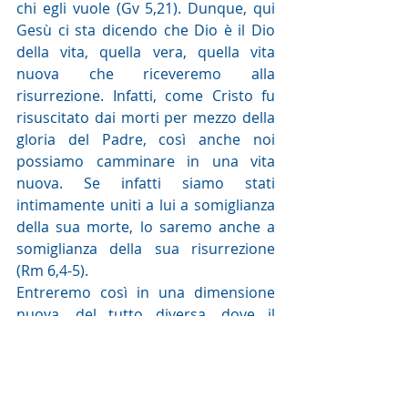
chi egli vuole (Gv 5,21). Dunque, qui 
Gesù ci sta dicendo che Dio è il Dio 
della vita, quella vera, quella vita 
nuova che riceveremo alla 
risurrezione. Infatti, come Cristo fu 
risuscitato dai morti per mezzo della 
gloria del Padre, così anche noi 
possiamo camminare in una vita 
nuova. Se infatti siamo stati 
intimamente uniti a lui a somiglianza 
della sua morte, lo saremo anche a 
somiglianza della sua risurrezione 
(Rm 6,4-5).
Entreremo così in una dimensione 
nuova, del tutto diversa, dove il 
nostro rapporto con Dio sarà di 
carattere nuziale, intimo, profondo, 
in cui sarà finalmente appagata – e 
per sempre! – l'infinita sete del cuore 