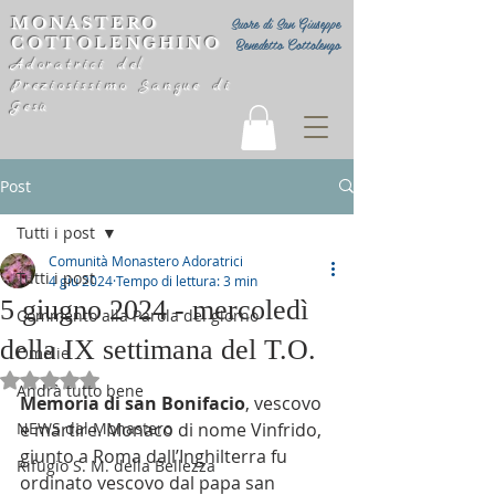
MONASTERO
Suore di San Giuseppe
COTTOLENGHINO
Benedetto Cottolengo
Adoratrici del
Preziosissimo Sangue di
Gesù
Post
Tutti i post
Comunità Monastero Adoratrici
Tutti i post
4 giu 2024
Tempo di lettura: 3 min
5 giugno 2024 - mercoledì
Commento alla Parola del giorno
della IX settimana del T.O.
Omelie
Valutazione NaN stelle su 5.
Andrà tutto bene
Memoria di san Bonifacio
, vescovo 
NEWS dal Monastero
e martire. Monaco di nome Vinfrido, 
giunto a Roma dall’Inghilterra fu 
Rifugio S. M. della Bellezza
ordinato vescovo dal papa san 