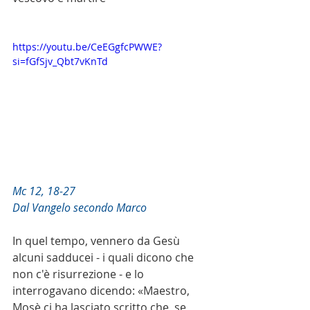
https://youtu.be/CeEGgfcPWWE?
si=fGfSjv_Qbt7vKnTd
Mc 12, 18-27
Dal Vangelo secondo Marco
In quel tempo, vennero da Gesù 
alcuni sadducei - i quali dicono che 
non c'è risurrezione - e lo 
interrogavano dicendo: «Maestro, 
Mosè ci ha lasciato scritto che, se 