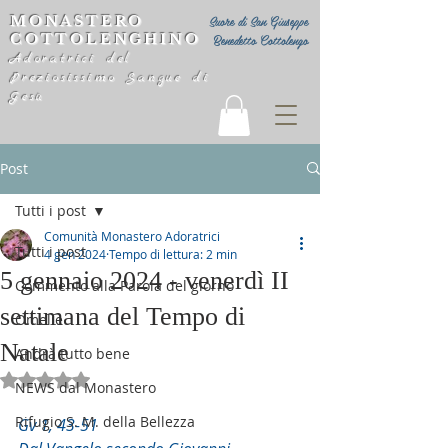
MONASTERO
Suore di San Giuseppe
COTTOLENGHINO
Benedetto Cottolengo
Adoratrici del
Preziosissimo Sangue di
Gesù
Post
Tutti i post
Comunità Monastero Adoratrici
Tutti i post
4 gen 2024
Tempo di lettura: 2 min
5 gennaio 2024 - venerdì II
Commento alla Parola del giorno
settimana del Tempo di
Omelie
Natale
Andrà tutto bene
Valutazione NaN stelle su 5.
NEWS dal Monastero
Rifugio S. M. della Bellezza
Gv 1, 43-51