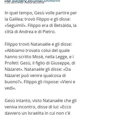
Dal Vangelo secondo Giovanni
150 anni di Adorazione
In quel tempo, Gesù volle partire per 
la Galilea; trovò Filippo e gli disse: 
«Seguimi!». Filippo era di Betsàida, la 
città di Andrea e di Pietro.
Filippo trovò Natanaèle e gli disse: 
«Abbiamo trovato colui del quale 
hanno scritto Mosè, nella Legge, e i 
Profeti: Gesù, il figlio di Giuseppe, di 
Nàzaret». Natanaèle gli disse: «Da 
Nàzaret può venire qualcosa di 
buono?». Filippo gli rispose: «Vieni e 
vedi».
Gesù intanto, visto Natanaèle che gli 
veniva incontro, disse di lui: «Ecco 
davvero un Israelita in cui non c'è 