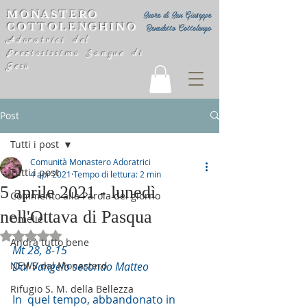
MONASTERO
Suore di San Giuseppe
COTTOLENGHINO
Benedetto Cottolengo
Adoratrici del
Preziosissimo Sangue di
Gesù
Post
Tutti i post
Comunità Monastero Adoratrici
Tutti i post
4 apr 2021
Tempo di lettura: 2 min
5 aprile 2021 - lunedì
Commento alla Parola del giorno
nell'Ottava di Pasqua
Omelie
Valutazione NaN stelle su 5.
Andrà tutto bene
Mt 28, 8-15
NEWS dal Monastero
Dal Vangelo secondo Matteo
Rifugio S. M. della Bellezza
In  quel tempo, abbandonato in 