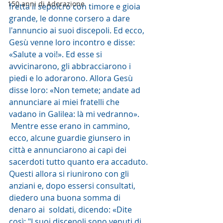
150 anni di Adorazione
fretta il sepolcro con timore e gioia  
grande, le donne corsero a dare 
l'annuncio ai suoi discepoli. Ed ecco,  
Gesù venne loro incontro e disse: 
«Salute a voi!». Ed esse si  
avvicinarono, gli abbracciarono i 
piedi e lo adorarono. Allora Gesù  
disse loro: «Non temete; andate ad 
annunciare ai miei fratelli che  
vadano in Galilea: là mi vedranno».
 Mentre esse erano in cammino,  
ecco, alcune guardie giunsero in 
città e annunciarono ai capi dei  
sacerdoti tutto quanto era accaduto. 
Questi allora si riunirono con gli  
anziani e, dopo essersi consultati, 
diedero una buona somma di 
denaro ai  soldati, dicendo: «Dite 
così: "I suoi discepoli sono venuti di 