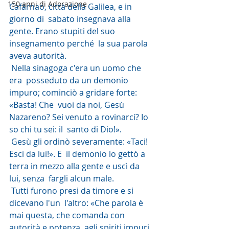
150 anni di Adorazione
Cafàrnao, città della Galilea, e in 
giorno di  sabato insegnava alla 
gente. Erano stupiti del suo 
insegnamento perché  la sua parola 
aveva autorità.
 Nella sinagoga c'era un uomo che 
era  posseduto da un demonio 
impuro; cominciò a gridare forte: 
«Basta! Che  vuoi da noi, Gesù 
Nazareno? Sei venuto a rovinarci? Io 
so chi tu sei: il  santo di Dio!».
 Gesù gli ordinò severamente: «Taci! 
Esci da lui!». E  il demonio lo gettò a 
terra in mezzo alla gente e uscì da 
lui, senza  fargli alcun male.
 Tutti furono presi da timore e si 
dicevano l'un  l'altro: «Che parola è 
mai questa, che comanda con 
autorità e potenza  agli spiriti impuri 