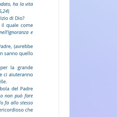
dato, ha la vita 
5,24
)
izio di Dio?
 il quale come 
ell’ignoranza e 
adre, (avrebbe 
on sanno quello 
per la grande 
e ci aiuteranno 
lle.
bola del Padre 
so non può fare 
o fa allo stesso 
ricordioso che 