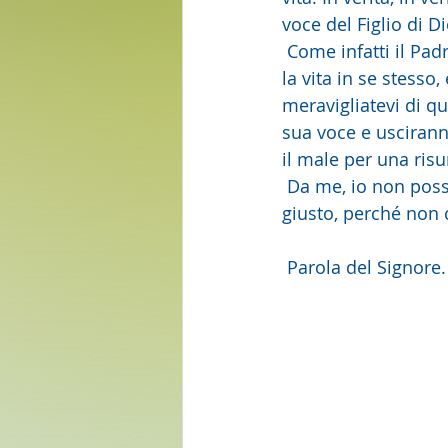
voce del Figlio di D
 Come infatti il Padre ha la vita in se stesso,  così ha concesso anche al Figlio di avere 
la vita in se stesso,
meravigliatevi di qu
sua voce e usciranno
il male per una ris
 Da me, io non posso fare nulla. Giudico secondo quello che  ascolto e il mio giudizio è 
giusto, perché non 
 Parola del Signore.