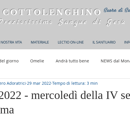
Suore di Sa
 COTTOLENGHINO
Preziosissimo Sangue di Gesù
 NOSTRA VITA
MATERIALE
LECTIO ON-LINE
IL SANTUARIO
IN
del giorno
Omelie
Andrà tutto bene
NEWS dal Mon
ro Adoratrici
29 mar 2022
Tempo di lettura: 3 min
150 anni di Adorazione
2022 - mercoledì della IV s
ima
elle su 5.