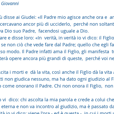
 Giovanni
 disse ai Giudei: «Il Padre mio agisce anche ora e  an
cercavano ancor più di ucciderlo,  perché non soltanto
 Dio suo Padre,  facendosi uguale a Dio.
 se non ciò che vede fare dal Padre; quello che egli fa,
esso modo. Il Padre infatti ama il Figlio, gli manifesta  
terà opere ancora più grandi di queste,  perché voi ne
atti non giudica nessuno, ma ha dato ogni giudizio al Fi
lio come onorano il Padre. Chi non onora il Figlio,  non
 eterna e non va incontro al giudizio, ma è passato da
rità io vi dico: viene l'ora - ed è questa -  in cui i mort