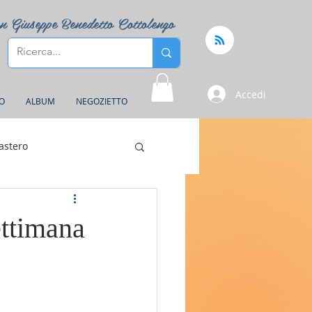
n Giuseppe Benedetto Cottolengo
Accedi
FO
ALBUM
NEGOZIETTO
astero
ettimana