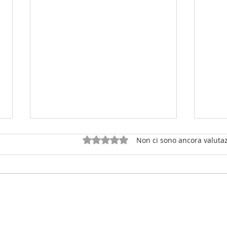
Valutazione 0 stelle su 5.
Non ci sono ancora valutaz
25 luglio 2026 - sabato della 16a
12 lu