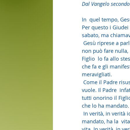
Dal Vangelo secondo
In  quel tempo, Gesù
Per questo i Giudei 
sabato, ma chiamava
 Gesù riprese a parlare e disse loro: «In  verità, in verità io vi dico: il Figlio da se stesso 
non può fare nulla, 
Figlio  lo fa allo st
che fa e gli manifes
meravigliati.
 Come il Padre risuscita i morti e  dà la vita, così anche il Figlio dà la vita a chi egli 
vuole. Il Padre  inf
tutti onorino il Fig
che lo ha mandato.
 In verità, in verità io vi  dico: chi ascolta la mia parola e crede a colui che mi ha 
mandato, ha la  vita
vita. In verità, in ve