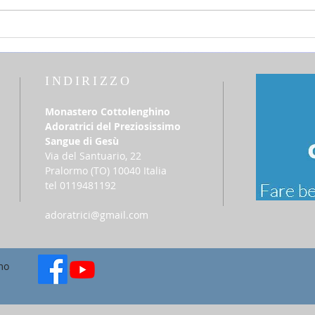
settimana Tempo Ordinario
del T
INDIRIZZO
Monastero Cottolenghino
Adoratrici del Preziosissimo
Sangue di Gesù
Via del Santuario, 22
​Pralormo (TO) 10040 Italia
tel 0119481192
adoratrici@gmail.com
mo