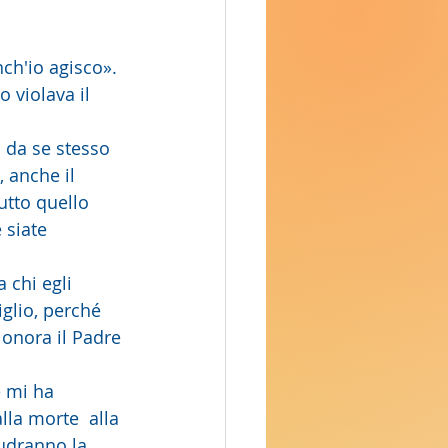
ch'io agisco». 
 violava il 
 anche il 
tutto quello 
 siate 
glio, perché  
 onora il Padre 
lla morte  alla 
i udranno la 