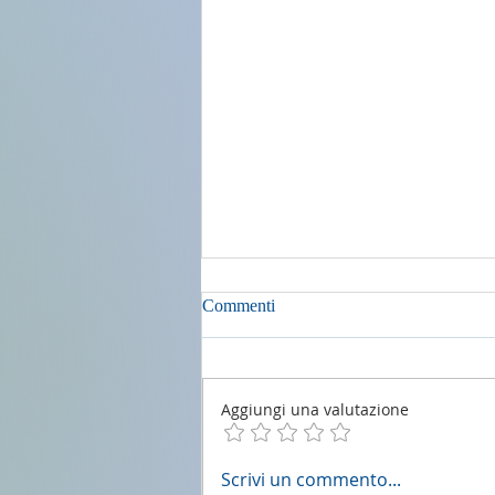
Commenti
Aggiungi una valutazione
2 agosto 2026 - 18a Domenica
Scrivi un commento...