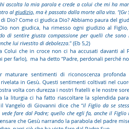
 chi ascolta la mia parola e crede a colui che mi ha man
tro al 
giudizio,
 ma è passato dalla morte alla vita. ”(Gv 
io di Dio? Come ci giudica Dio? Abbiamo paura del giud
io non giudica, ha rimesso ogni giudizio al Figlio,
do di sentire giusta compassione per quelli che sono n
anche lui rivestito di debolezza
.” (Eb 5,2)
 Colui che in croce non ci ha accusati davanti al P
ni per farlo),  ma ha detto “Padre, perdonali perché n
r maturare sentimenti di riconoscenza profonda 
rivelata in Gesù. Questi sentimenti coltivati nel cuor
stra volta con durezza i nostri fratelli e le nostre sore
la liturgia ci ha fatto riascoltare la splendida para
 il Vangelo di Giovanni dice che “
il Figlio da se stes
 vede fare dal Padre; quello che egli fa, anche il Figlio l
ensare che Gesù narrando la parabola del padre mise
odigo, narri ciò che ha visto fare dal Padre Suo.