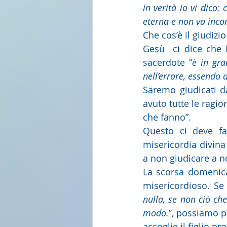
in verità io vi dico:
eterna e non va incon
Che cos’è il giudiz
Gesù  ci dice che D
sacerdote “
è in gra
nell’errore, essendo 
Saremo giudicati da
avuto tutte le ragio
che fanno”.
Questo ci deve fa
misericordia divina 
a non giudicare a no
La scorsa domenica 
misericordioso. Se
nulla, se non ciò che
modo.
”, possiamo p
accoglie il figlio pr