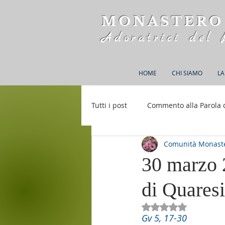
MONASTERO
Adoratrici del 
HOME
CHI SIAMO
LA
Tutti i post
Commento alla Parola 
Comunità Monaste
Rifugio S. M. della Bellezza
30 marzo 
di Quares
Valutazione NaN st
Gv 5, 17-30