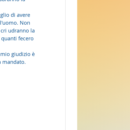
ell'uomo. Non  
lcri udranno la 
 quanti fecero 
ha mandato.