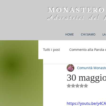
MONASTERO
Adoratrici del 
HOME
CHI SIAMO
LA
Tutti i post
Commento alla Parola 
Comunità Monaste
Rifugio S. M. della Bellezza
30 maggio
Valutazione NaN st
https://youtu.be/y4C