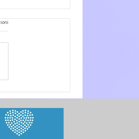
ioni
glio 2026 - 17a Domenica
.O. anno A - Omelia di don
 Mo