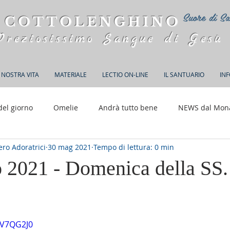
Suore di Sa
 COTTOLENGHINO
Preziosissimo Sangue di Gesù
 NOSTRA VITA
MATERIALE
LECTIO ON-LINE
IL SANTUARIO
IN
del giorno
Omelie
Andrà tutto bene
NEWS dal Mon
ro Adoratrici
30 mag 2021
Tempo di lettura: 0 min
150 anni di Adorazione
 2021 - Domenica della SS. 
elle su 5.
AV7QG2J0