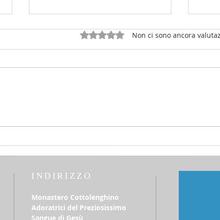
Valutazione 0 stelle su 5.
Non ci sono ancora valutaz
2 agosto 2026 - 18a Domenica
26 lu
del T.O. anno A
del T
Elio
INDIRIZZO
Monastero Cottolenghino
Adoratrici del Preziosissimo
Sangue di Gesù