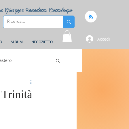
n Giuseppe Benedetto Cottolengo
Accedi
FO
ALBUM
NEGOZIETTO
astero
Trinità