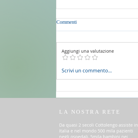
Commenti
Aggiungi una valutazione
2 agosto 2026 - 18a Domenica
Scrivi un commento...
del T.O. anno A - Omelia di don
Elio Mo
LA NOSTRA RETE
Da quasi 2 secoli Cottolengo assiste in
Italia e nel mondo 500 mila pazienti
negli ospedali, 5mila bambini nei