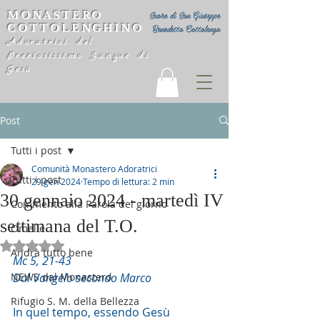
MONASTERO
Suore di San Giuseppe
COTTOLENGHINO
Benedetto Cottolengo
Adoratrici del
Preziosissimo Sangue di
Gesù
Post
Tutti i post
Comunità Monastero Adoratrici
Tutti i post
29 gen 2024
Tempo di lettura: 2 min
30 gennaio 2024 - martedì IV
Commento alla Parola del giorno
settimana del T.O.
Omelie
Valutazione NaN stelle su 5.
Andrà tutto bene
Mc 5, 21-43
NEWS dal Monastero
Dal Vangelo secondo Marco
Rifugio S. M. della Bellezza
In quel tempo, essendo Gesù 