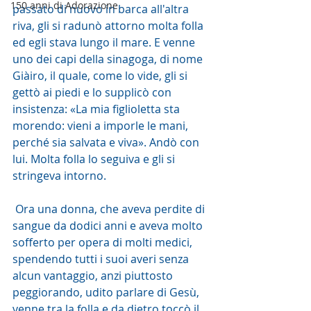
150 anni di Adorazione
passato di nuovo in barca all'altra 
riva, gli si radunò attorno molta folla 
ed egli stava lungo il mare. E venne 
uno dei capi della sinagoga, di nome 
Giàiro, il quale, come lo vide, gli si 
gettò ai piedi e lo supplicò con 
insistenza: «La mia figlioletta sta 
morendo: vieni a imporle le mani, 
perché sia salvata e viva». Andò con 
lui. Molta folla lo seguiva e gli si 
stringeva intorno.
 Ora una donna, che aveva perdite di 
sangue da dodici anni e aveva molto 
sofferto per opera di molti medici, 
spendendo tutti i suoi averi senza 
alcun vantaggio, anzi piuttosto 
peggiorando, udito parlare di Gesù, 
venne tra la folla e da dietro toccò il 