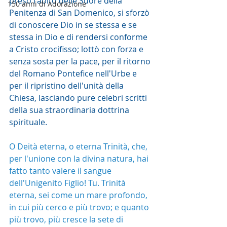
preso l'abito delle Suore della 
150 anni di Adorazione
Penitenza di San Domenico, si sforzò 
di conoscere Dio in se stessa e se 
stessa in Dio e di rendersi conforme 
a Cristo crocifisso; lottò con forza e 
senza sosta per la pace, per il ritorno 
del Romano Pontefice nell'Urbe e 
per il ripristino dell'unità della 
Chiesa, lasciando pure celebri scritti 
della sua straordinaria dottrina 
spirituale.
O Deità eterna, o eterna Trinità, che, 
per l'unione con la divina natura, hai 
fatto tanto valere il sangue 
dell'Unigenito Figlio! Tu. Trinità 
eterna, sei come un mare profondo, 
in cui più cerco e più trovo; e quanto 
più trovo, più cresce la sete di 