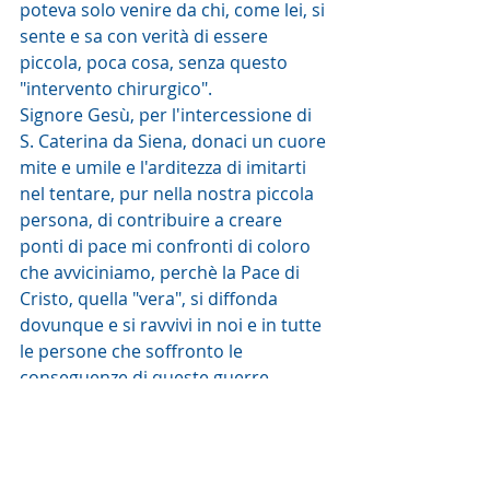
poteva solo venire da chi, come lei, si 
sente e sa con verità di essere 
piccola, poca cosa, senza questo 
"intervento chirurgico".
Signore Gesù, per l'intercessione di 
S. Caterina da Siena, donaci un cuore 
mite e umile e l'arditezza di imitarti 
nel tentare, pur nella nostra piccola 
persona, di contribuire a creare 
ponti di pace mi confronti di coloro 
che avviciniamo, perchè la Pace di 
Cristo, quella "vera", si diffonda 
dovunque e si ravvivi in noi e in tutte 
le persone che soffronto le 
conseguenze di queste guerre 
fratriciede, la Speranza che Tu, 
onnipotente nell'Amore, donerai a 
tutti la Pace di "Signore della storia" 
risorto e glorioso. Amen.