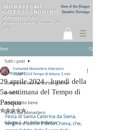
MONASTERO
Suore di San Giuseppe
COTTOLENGHINO
Benedetto Cottolengo
Adoratrici del
Preziosissimo Sangue di
Gesù
Post
Tutti i post
Comunità Monastero Adoratrici
Tutti i post
28 apr 2024
Tempo di lettura: 3 min
29 aprile 2024 - lunedì della
Commento alla Parola del giorno
5a settimana del Tempo di
Omelie
Pasqua
Andrà tutto bene
Valutazione NaN stelle su 5.
NEWS dal Monastero
Festa di Santa Caterina da Siena, 
Rifugio S. M. della Bellezza
vergine e dottore della Chiesa, che, 