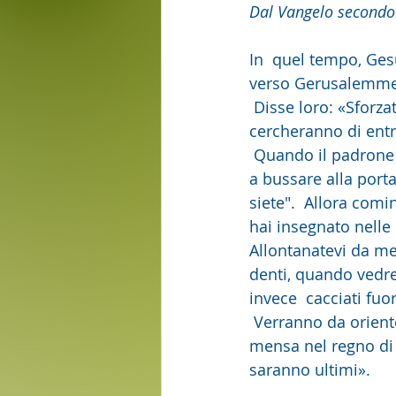
Dal Vangelo secondo
In  quel tempo, Ges
verso Gerusalemme. 
 Disse loro: «Sforzatevi di entrare per la  porta stretta, perché molti, io vi dico, 
cercheranno di entr
 Quando il padrone di casa si alzerà e chiuderà la  porta, voi, rimasti fuori, comincerete 
a bussare alla porta
siete".  Allora com
hai insegnato nelle 
Allontanatevi da me, 
denti, quando vedret
invece  cacciati fuor
 Verranno da oriente e da occidente, da settentrione  e da mezzogiorno e siederanno a 
mensa nel regno di 
saranno ultimi».