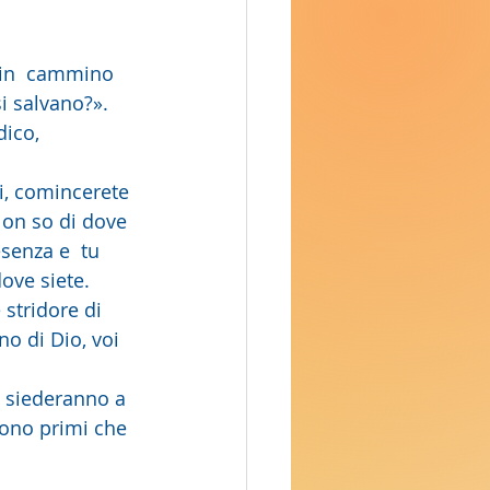
 in  cammino 
i salvano?».
Non so di dove 
senza e  tu 
ove siete. 
 stridore di 
o di Dio, voi 
sono primi che 