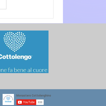
glio 2026 - 15a Domenica
.O. anno A