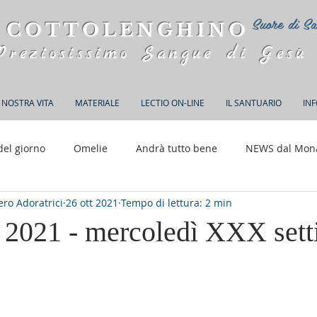
Suore di Sa
 COTTOLENGHINO
Preziosissimo Sangue di Gesù
 NOSTRA VITA
MATERIALE
LECTIO ON-LINE
IL SANTUARIO
IN
del giorno
Omelie
Andrà tutto bene
NEWS dal Mon
ro Adoratrici
26 ott 2021
Tempo di lettura: 2 min
150 anni di Adorazione
e 2021 - mercoledì XXX set
elle su 5.