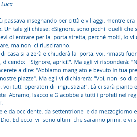
 Luca
ù passava insegnando per città e villaggi, mentre era
Un tale gli chiese: «Signore, sono pochi  quelli che s
are, ma non  ci riusciranno.
, dicendo:  "Signore, aprici!". Ma egli vi risponderà: "
incerete a dire: "Abbiamo mangiato e bevuto in tua pre
nostre piazze". Ma egli vi dichiarerà: "Voi, non  so di d
voi tutti operatori di  ingiustizia!". Là ci sarà pianto e
e  Abramo, Isacco e Giacobbe e tutti i profeti nel regn
i.
Dio. Ed ecco, vi  sono ultimi che saranno primi, e vi 