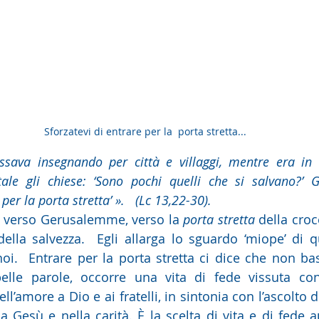
Sforzatevi di entrare per la  porta stretta...
ssava insegnando per città e villaggi, mentre era in
le gli chiese: ‘Sono pochi quelli che si salvano?’ Ge
 per la porta stretta’ ».   (Lc 13,22-30).
verso Gerusalemme, verso la 
porta stretta
 della croc
à della salvezza.  Egli allarga lo sguardo ‘miope’ di 
oi.  Entrare per la porta stretta ci dice che non ba
belle parole, occorre una vita di fede vissuta con
ll’amore a Dio e ai fratelli, in sintonia con l’ascolto d
 Gesù e nella carità. È la scelta di vita e di fede au