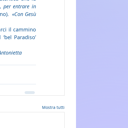
 per entrare in 
no).  
«Con Gesù 
rci il cammino 
l ‘bel Paradiso’ 
Antonietta
Mostra tutti