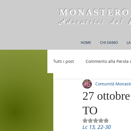
MONASTERO
Adoratrici del 
HOME
CHI SIAMO
LA
Tutti i post
Commento alla Parola 
Comunità Monaste
Rifugio S. M. della Bellezza
27 ottobr
TO
Valutazione NaN st
Lc 13, 22-30