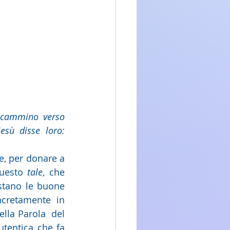
 cammino verso 
sù disse loro: 
e, per donare a 
questo 
tale
, che 
stano le buone 
cretamente in 
ella Parola  del 
tentica che fa 