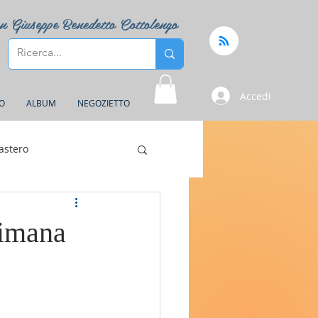
n Giuseppe Benedetto Cottolengo
Accedi
FO
ALBUM
NEGOZIETTO
astero
timana