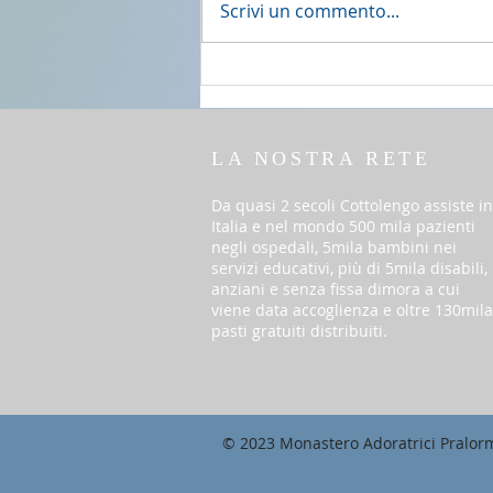
2 agosto 2026 - 18a Domenica
Scrivi un commento...
del T.O. anno A
LA NOSTRA RETE
Da quasi 2 secoli Cottolengo assiste in
Italia e nel mondo 500 mila pazienti
negli ospedali, 5mila bambini nei
servizi educativi, più di 5mila disabili,
anziani e senza fissa dimora a cui
viene data accoglienza e oltre 130mila
pasti gratuiti distribuiti.
© 2023 Monastero Adoratrici Pralor