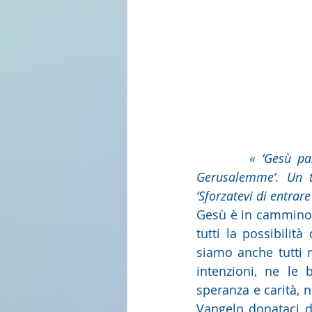
« ‘Gesù pa
Gerusalemme’. Un ta
‘Sforzatevi di entrare
Gesù è in cammino 
tutti la possibilit
siamo anche tutti n
intenzioni, ne le 
speranza e carità, ne
Vangelo donataci da