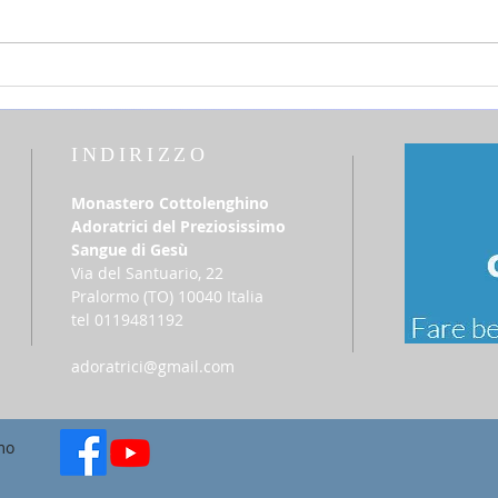
25 luglio 2026 - sabato della 16a
12 lu
settimana Tempo Ordinario
del T
INDIRIZZO
Monastero Cottolenghino
Adoratrici del Preziosissimo
Sangue di Gesù
Via del Santuario, 22
​Pralormo (TO) 10040 Italia
tel 0119481192
adoratrici@gmail.com
mo