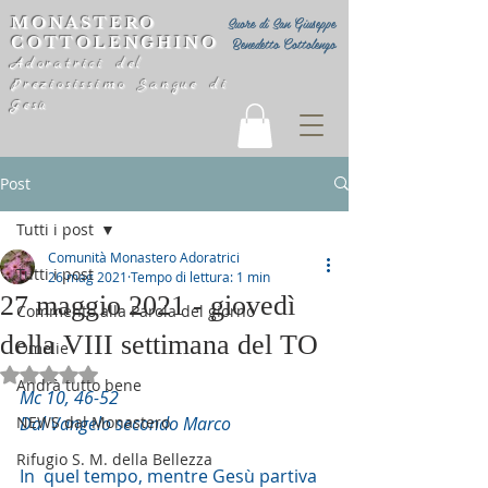
MONASTERO
Suore di San Giuseppe
COTTOLENGHINO
Benedetto Cottolengo
Adoratrici del
Preziosissimo Sangue di
Gesù
Post
Tutti i post
Comunità Monastero Adoratrici
Tutti i post
26 mag 2021
Tempo di lettura: 1 min
27 maggio 2021 - giovedì
Commento alla Parola del giorno
della VIII settimana del TO
Omelie
Valutazione NaN stelle su 5.
Andrà tutto bene
Mc 10, 46-52
NEWS dal Monastero
Dal Vangelo secondo Marco
Rifugio S. M. della Bellezza
In  quel tempo, mentre Gesù partiva 