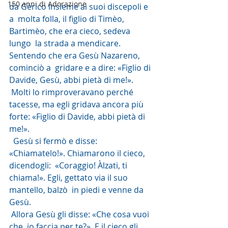
150 anni di Adorazione
da Gèrico insieme ai suoi discepoli e 
a  molta folla, il figlio di Timèo, 
Bartimèo, che era cieco, sedeva 
lungo  la strada a mendicare. 
Sentendo che era Gesù Nazareno, 
cominciò a  gridare e a dire: «Figlio di 
Davide, Gesù, abbi pietà di me!».
 Molti lo rimproveravano perché 
tacesse, ma egli gridava ancora più 
forte: «Figlio di Davide, abbi pietà di 
me!».
  Gesù si fermò e disse: 
«Chiamatelo!». Chiamarono il cieco, 
dicendogli:  «Coraggio! Àlzati, ti 
chiama!». Egli, gettato via il suo 
mantello, balzò  in piedi e venne da 
Gesù.
 Allora Gesù gli disse: «Che cosa vuoi 
che  io faccia per te?». E il cieco gli 