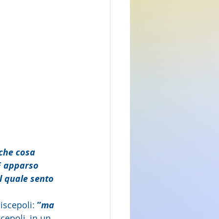
che cosa 
E apparso 
el quale sento 
iscepoli: 
”
ma 
cepoli, in un 