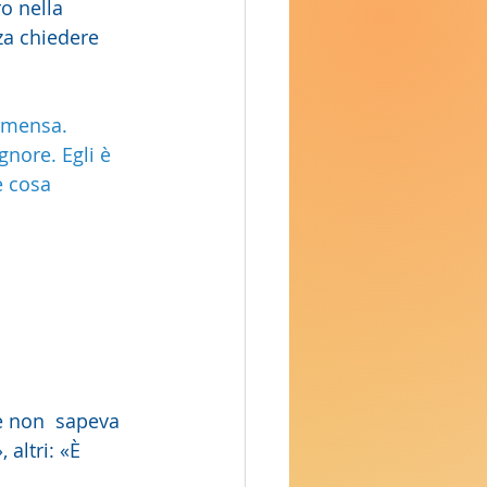
ro nella 
za chiedere 
 mensa. 
gnore. Egli è 
e cosa 
 e non  sapeva 
altri: «È 