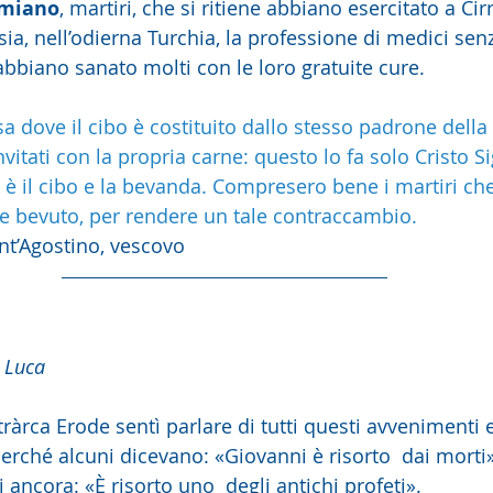
amiano
, martiri, che si ritiene abbiano esercitato a Cir
sia, nell’odierna Turchia, la professione di medici sen
biano sanato molti con le loro gratuite cure.
a dove il cibo è costituito dallo stesso padrone della
vitati con la propria carne: questo lo fa solo Cristo Si
li è il cibo e la bevanda. Compresero bene i martiri ch
e bevuto, per rendere un tale contraccambio.
ant’Agostino, vescovo
 Luca
etràrca Erode sentì parlare di tutti questi avvenimenti
rché alcuni dicevano: «Giovanni è risorto  dai morti», 
i ancora: «È risorto uno  degli antichi profeti».