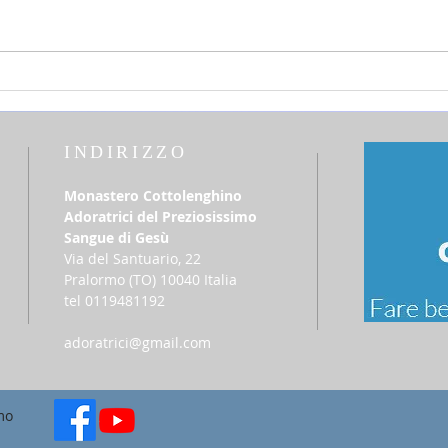
25 luglio 2026 - sabato della 16a
12 lu
settimana Tempo Ordinario
del T
INDIRIZZO
Monastero Cottolenghino
Adoratrici del Preziosissimo
Sangue di Gesù
Via del Santuario, 22
​Pralormo (TO) 10040 Italia
tel 0119481192
adoratrici@gmail.com
mo