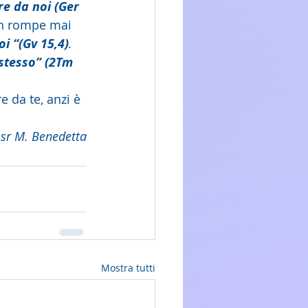
re da noi (Ger 
on rompe mai 
oi “(Gv 15,4)
. 
stesso” (2Tm 
e da te, anzi è 
sr M. Benedetta
Mostra tutti