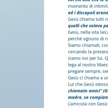
momento di intimità
ed i discepoli erano
Gesù chiama tutti no
quelli che voleva p
Gesù, nella vita lai
perché ognuno di no
Siamo chiamati, come
cercando la presenz
siamo noi per lui. Q
lega al nostro Maes
pregare sempre, sen
Gesù ci chiama a una
Lui che Gesù stesso
chiamato amici” (G
madre, se compiamo
L’amicizia con Gesù