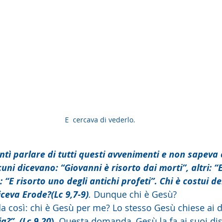
E  cercava di vederlo. 
ntì parlare di tutti questi avvenimenti e non sapeva 
uni dicevano: “Giovanni è risorto dai morti”, altri: “
a: “E risorto uno degli antichi profeti”. Chi è costui d
iceva Erode?(Lc 9,7-9)
.
 Dunque chi è Gesù?
a così: chi è Gesù per me? Lo stesso Gesù chiese ai d
ia?”. (Lc 9,20
).
 Questa domanda, Gesù la fa ai suoi dis