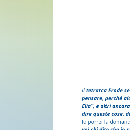
Il 
tetrarca Erode se
pensare, perché alc
Elia”, e altri ancor
dire queste cose, d
Io porrei la domand
voi chi dite che io s