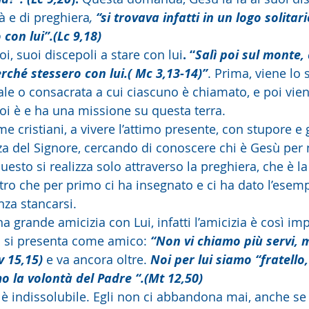
 e di preghiera
, 
“si trovava infatti in un logo solitar
 con lui”.(Lc 9,18)
i, suoi discepoli a stare con lui
. “
Salì poi sul monte,
erché stessero con lui.( Mc 3,13-14)”
. Prima, viene lo 
cale o consacrata a cui ciascuno è chiamato, e poi vie
i è e ha una missione su questa terra.
 cristiani, a vivere l’attimo presente, con stupore e g
a del Signore, cercando di conoscere chi è Gesù per n
uesto si realizza solo attraverso la preghiera, che è la
tro che per primo ci ha insegnato e ci ha dato l’esem
za stancarsi.
 grande amicizia con Lui, infatti l’amicizia è così im
 si presenta come amico: 
“Non vi chiamo più servi, m
v 15,15)
 e va ancora oltre. 
Noi per lui siamo “fratello,
 la volontà del Padre “.(Mt 12,50)
 è indissolubile. Egli non ci abbandona mai, anche se 