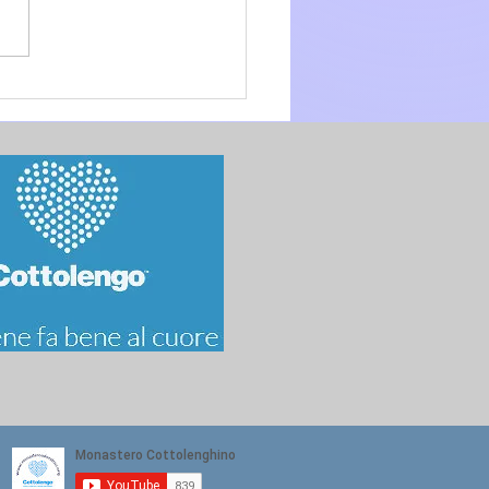
glio 2026 - 15a Domenica
.O. anno A