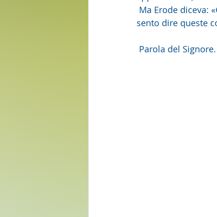
 Ma Erode diceva: «Giovanni, l'ho fatto  decapitare io; chi è dunque costui, del quale 
sento dire queste co
 Parola del Signore.