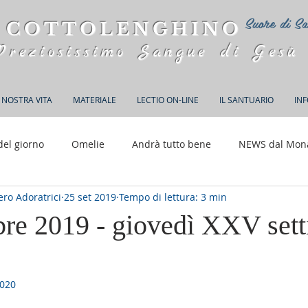
Suore di Sa
 COTTOLENGHINO
Preziosissimo Sangue di Gesù
 NOSTRA VITA
MATERIALE
LECTIO ON-LINE
IL SANTUARIO
IN
del giorno
Omelie
Andrà tutto bene
NEWS dal Mon
ro Adoratrici
25 set 2019
Tempo di lettura: 3 min
150 anni di Adorazione
bre 2019 - giovedì XXV set
2020
elle su 5.