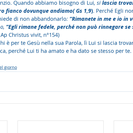
lenzio. Quando abbiamo bisogno di Lui
, si 
lascia trova
stro fianco dovunque andiamo( Gs 1,9
)
. Perché Egli n
chiede di non abbandonarlo
: 
“Rimanete in me e io in v
o, 
“Egli rimane fedele, perché non può rinnegare se 
.Ap Christus vivit, n°154)
i è per te Gesù nella sua Parola, lì Lui si lascia trovar
rca, perché Lui ti ha amato e ha dato se stesso per te.
el giorno