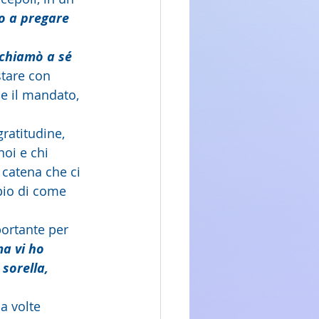
io a pregare 
 chiamò a sé 
stare con 
ne il mandato, 
ratitudine, 
oi e chi 
 catena che ci 
pio di come 
portante per 
a vi ho 
 sorella, 
a volte 