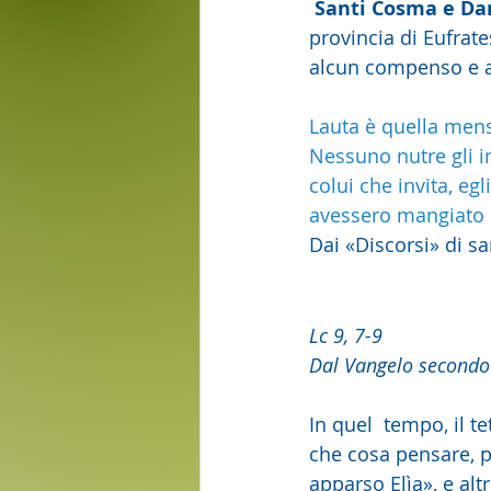
 Santi Cosma e D
provincia di Eufrate
alcun compenso e ab
Lauta è quella mens
Nessuno nutre gli in
colui che invita, eg
avessero mangiato 
Dai «Discorsi» di s
Lc 9, 7-9
Dal Vangelo secondo
In quel  tempo, il t
che cosa pensare, pe
apparso Elìa», e altr