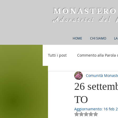
MONASTERO
Adoratrici del 
HOME
CHI SIAMO
LA
Tutti i post
Commento alla Parola 
Comunità Monaste
Rifugio S. M. della Bellezza
26 settem
TO
Aggiornamento:
16 feb 
Valutazione NaN st