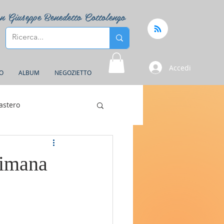
n Giuseppe Benedetto Cottolengo
Accedi
FO
ALBUM
NEGOZIETTO
astero
timana