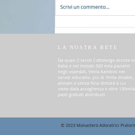
2 agosto 2026 - 18a Domenica
Scrivi un commento...
del T.O. anno A
LA NOSTRA RETE
Da quasi 2 secoli Cottolengo assiste in
Italia e nel mondo 500 mila pazienti
negli ospedali, 5mila bambini nei
servizi educativi, più di 5mila disabili,
anziani e senza fissa dimora a cui
viene data accoglienza e oltre 130mila
pasti gratuiti distribuiti.
© 2023 Monastero Adoratrici Pralor