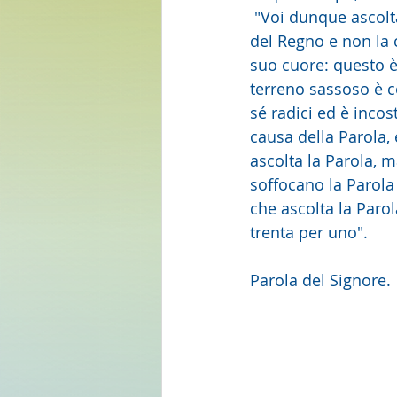
 "Voi dunque ascoltate la parabola del seminatore. Ogni volta che uno ascolta la parola 
del Regno e non la 
suo cuore: questo è
terreno sassoso è co
sé radici ed è inco
causa della Parola, 
ascolta la Parola, 
soffocano la Parola
che ascolta la Parol
trenta per uno".
Parola del Signore.