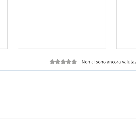
Valutazione 0 stelle su 5.
Non ci sono ancora valutaz
25 luglio 2026 - sabato della 16a
12 lu
settimana Tempo Ordinario
del T