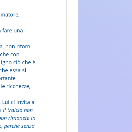
inatore, 
 fare una 
, non ritorni 
nche con 
ligno ciò che è 
che essa si 
ortante 
le ricchezze, 
ui ci invita a 
il tralcio non 
non rimanete in 
to, perché senza 