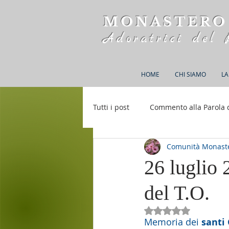
MONASTERO
Adoratrici del 
HOME
CHI SIAMO
LA
Tutti i post
Commento alla Parola 
Comunità Monaste
Rifugio S. M. della Bellezza
26 luglio 
del T.O.
Valutazione NaN st
Memoria dei 
santi