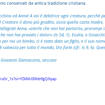
ono conservati da antica tradizione cristiana.
cchino ed Anna! A voi é debitrice ogni creatura, perché pe
l Creatore il dono più gradito, ossia quella casta madre, 
allégrati Anna, «sterile che non hai partorito, prorompi i
 che non hai provato i dolori» (Is 54, 1). Esulta, o Gioacch
to per noi un bimbo, ci é stato dato un figlio, e il suo no
di salvezza per tutto il mondo, Dio forte (cfr. Is 9, 6). Q
an Giovanni Damasceno, vescovo
9Cra5r_1s?si=YZkNU00hb9gQ3qap