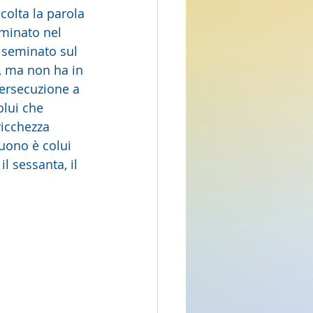
minato nel 
 seminato sul 
a, ma non ha in 
persecuzione a 
olui che 
icchezza 
uono è colui 
l sessanta, il 