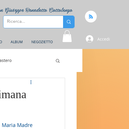
n Giuseppe Benedetto Cottolengo
Accedi
FO
ALBUM
NEGOZIETTO
astero
timana
e Maria Madre 