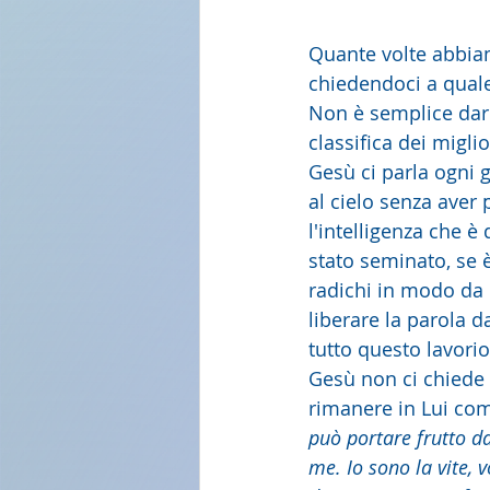
Quante volte abbiam
chiedendoci a quale
Non è semplice darc
classifica dei miglio
Gesù ci parla ogni 
al cielo senza aver
l'intelligenza che è
stato seminato, se 
radichi in modo da r
liberare la parola d
tutto questo lavori
Gesù non ci chiede d
rimanere in Lui come 
può portare frutto da
me. Io sono la vite, v