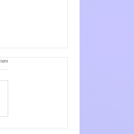
ioni
glio 2026 - 15a Domenica
.O. anno A