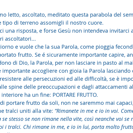
o letto, ascoltato, meditato questa parabola del sem
 tipo di terreno assomigli il nostro cuore.
i una risposta, e forse Gesù non intendeva invitarci a
ri ascoltatori...
giorno e vuole che la sua Parola, come pioggia feconda
 portato frutto. Se é sicuramente importante capire, a
 dono di Dio, la Parola, per non lasciare in pasto al ma
è importante accogliere con gioia la Parola lasciando 
esistere alle persecuzioni ed alle difficoltà, se è imp
alle spine delle preoccupazioni e dagli attaccamenti al
o interiore ha un fine: PORTARE FRUTTO.
i portare frutto da soli, non ne saremmo mai capaci, L
tralci uniti alla vite: 
“Rimanete in me e io in voi. Come 
 se stesso se non rimane nella vite, così neanche voi se 
oi i tralci. Chi rimane in me, e io in lui, porta molto frut