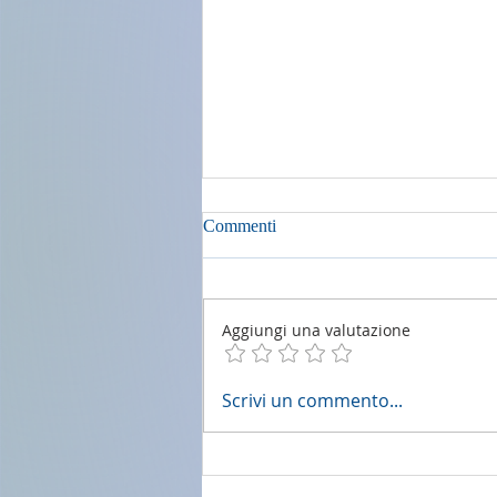
Commenti
Aggiungi una valutazione
2 agosto 2026 - 18a Domenica
Scrivi un commento...
del T.O. anno A