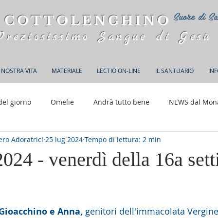
Suore di Sa
 COTTOLENGHINO
Preziosissimo Sangue di Gesù
 NOSTRA VITA
MATERIALE
LECTIO ON-LINE
IL SANTUARIO
IN
del giorno
Omelie
Andrà tutto bene
NEWS dal Mon
ro Adoratrici
25 lug 2024
Tempo di lettura: 2 min
150 anni di Adorazione
2024 - venerdì della 16a set
elle su 5.
 Gioacchino e Anna, 
genitori dell'immacolata Vergin