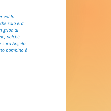
r voi la 
che sola era 
n grida di 
ino, poiché 
me sarà Angelo 
uesto bambino é 