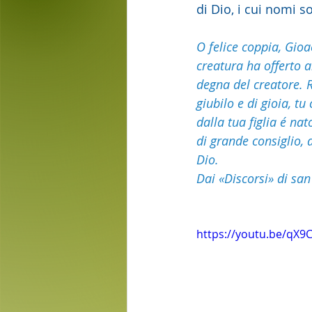
di Dio, i cui nomi s
O felice coppia, Gioa
creatura ha offerto a
degna del creatore. R
giubilo e di gioia, tu
dalla tua figlia é na
di grande consiglio, 
Dio.
Dai «Discorsi» di s
https://youtu.be/qX