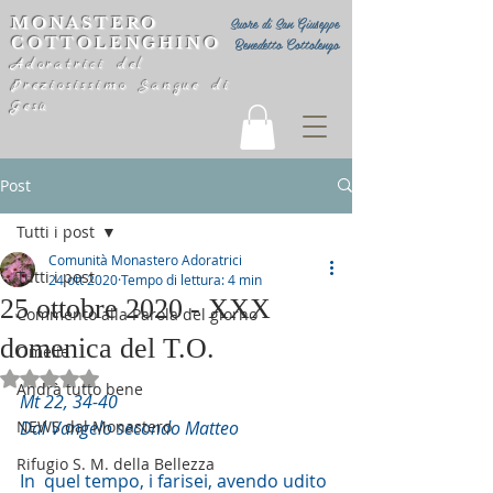
MONASTERO
Suore di San Giuseppe
COTTOLENGHINO
Benedetto Cottolengo
Adoratrici del
Preziosissimo Sangue di
Gesù
Post
Tutti i post
Comunità Monastero Adoratrici
Tutti i post
24 ott 2020
Tempo di lettura: 4 min
25 ottobre 2020 - XXX
Commento alla Parola del giorno
domenica del T.O.
Omelie
Valutazione NaN stelle su 5.
Andrà tutto bene
Mt 22, 34-40
NEWS dal Monastero
Dal Vangelo secondo Matteo
Rifugio S. M. della Bellezza
In  quel tempo, i farisei, avendo udito 