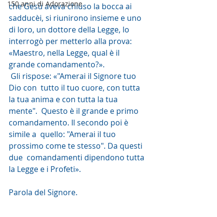
150 anni di Adorazione
che Gesù aveva chiuso la bocca ai  
sadducèi, si riunirono insieme e uno 
di loro, un dottore della Legge, lo  
interrogò per metterlo alla prova: 
«Maestro, nella Legge, qual è il  
grande comandamento?».
 Gli rispose: «"Amerai il Signore tuo 
Dio con  tutto il tuo cuore, con tutta 
la tua anima e con tutta la tua 
mente".  Questo è il grande e primo 
comandamento. Il secondo poi è 
simile a  quello: "Amerai il tuo 
prossimo come te stesso". Da questi 
due  comandamenti dipendono tutta 
la Legge e i Profeti».
Parola del Signore. 