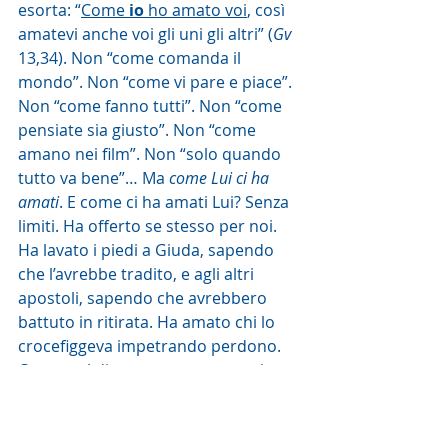
esorta: “
Come 
io
 ho amato voi
, così 
amatevi anche voi gli uni gli altri” (
Gv
13,34). Non “come comanda il 
mondo”. Non “come vi pare e piace”. 
Non “come fanno tutti”. Non “come 
pensiate sia giusto”. Non “come 
amano nei film”. Non “solo quando 
tutto va bene”… Ma 
come Lui ci ha 
amati
. E come ci ha amati Lui? Senza 
limiti. Ha offerto se stesso per noi. 
Ha lavato i piedi a Giuda, sapendo 
che l’avrebbe tradito, e agli altri 
apostoli, sapendo che avrebbero 
battuto in ritirata. Ha amato chi lo 
crocefiggeva impetrando perdono.
Cosa vuol dire tutto questo, oggi, 
adesso, nelle relazioni e nelle 
circostanze donatemi dalla Divina 
Provvidenza? Gesù si è lasciato 