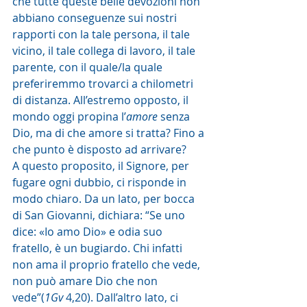
che tutte queste belle devozioni non 
abbiano conseguenze sui nostri 
rapporti con la tale persona, il tale 
vicino, il tale collega di lavoro, il tale 
parente, con il quale/la quale 
preferiremmo trovarci a chilometri 
di distanza. All’estremo opposto, il 
mondo oggi propina l’
amore
 senza 
Dio, ma di che amore si tratta? Fino a 
che punto è disposto ad arrivare?
A questo proposito, il Signore, per 
fugare ogni dubbio, ci risponde in 
modo chiaro. Da un lato, per bocca 
di San Giovanni, dichiara: “Se uno 
dice: «Io amo Dio» e odia suo 
fratello, è un bugiardo. Chi infatti 
non ama il proprio fratello che vede, 
non può amare Dio che non 
vede”(
1Gv
 4,20). Dall’altro lato, ci 