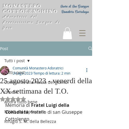
MONASTERO
Suore di San Giuseppe
COTTOLENGHINO
Benedetto Cottolengo
Adoratrici del
Preziosissimo Sangue di
Gesù
Post
Tutti i post
Comunità Monastero Adoratrici
Tutti i post
24 ago 2023
Tempo di lettura: 2 min
25 agosto 2023 - venerdì della
Commento alla Parola del giorno
XX settimana del T.O.
Omelie
Valutazione NaN stelle su 5.
Andrà tutto bene
Memoria di 
Fratel Luigi della 
NEWS dal Monastero
Consolata
, fratello di san Giuseppe 
Cottolengo. 
Rifugio S. M. della Bellezza