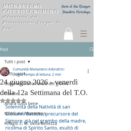
MONASTERO
Suore di San Giuseppe
COTTOLENGHINO
Benedetto Cottolengo
Adoratrici del
Preziosissimo Sangue di
Gesù
Post
Tutti i post
Comunità Monastero Adoratrici
Tutti i post
24 giu
Tempo di lettura: 2 min
24 giugno 2026 - venerdì
Commento alla Parola del giorno
della 12a Settimana del T.O.
Omelie
Valutazione NaN stelle su 5.
Andrà tutto bene
Solennità della Natività di san 
NEWS dal Monastero
Giovanni Battista, precursore del 
Signore; già nel grembo della madre, 
Rifugio S. M. della Bellezza
ricolma di Spirito Santo, esultò di 