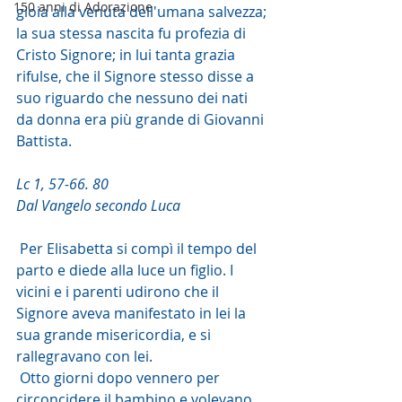
150 anni di Adorazione
gioia alla venuta dell'umana salvezza; 
la sua stessa nascita fu profezia di 
Cristo Signore; in lui tanta grazia 
rifulse, che il Signore stesso disse a 
suo riguardo che nessuno dei nati 
da donna era più grande di Giovanni 
Battista.
Lc 1, 57-66. 80
Dal Vangelo secondo Luca
 Per Elisabetta si compì il tempo del 
parto e diede alla luce un figlio. I 
vicini e i parenti udirono che il 
Signore aveva manifestato in lei la 
sua grande misericordia, e si 
rallegravano con lei.
 Otto giorni dopo vennero per 
circoncidere il bambino e volevano 