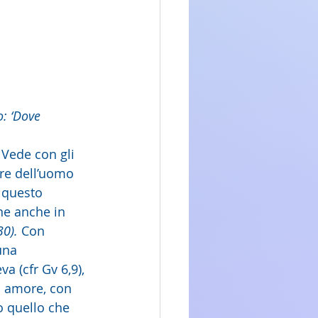
o: ‘Dove 
 Vede con gli 
re dell’uomo 
a questo 
ne anche in 
30).
 Con 
una 
a (cfr Gv 6,9), 
n amore, con 
o quello che 