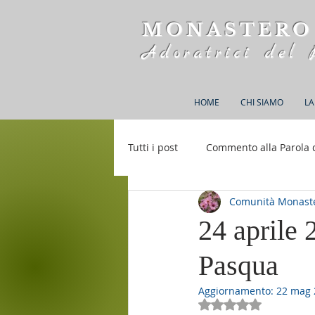
MONASTERO
Adoratrici del 
HOME
CHI SIAMO
LA
Tutti i post
Commento alla Parola 
Comunità Monaste
Rifugio S. M. della Bellezza
24 aprile 
Pasqua
Aggiornamento:
22 mag 
Valutazione NaN st