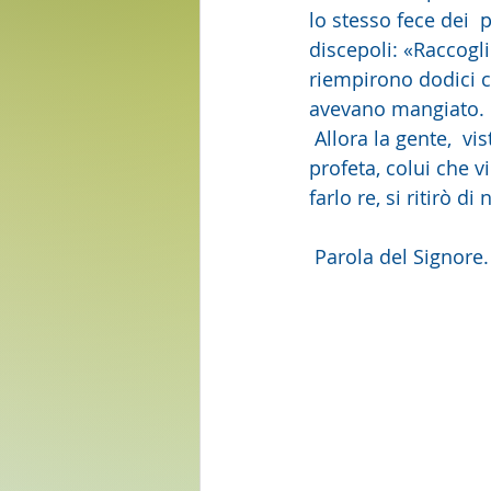
lo stesso fece dei  
discepoli: «Raccogli
riempirono dodici ca
avevano mangiato.
 Allora la gente,  visto il segno che egli aveva compiuto, diceva: «Questi è davvero il  
profeta, colui che 
farlo re, si ritirò d
 Parola del Signore.