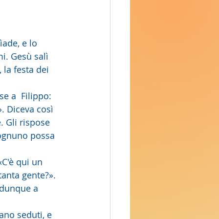
ìade, e lo 
i. Gesù salì 
 la festa dei 
 Diceva così 
. Gli rispose 
 ognuno possa 
tanta gente?». 
 dunque a 