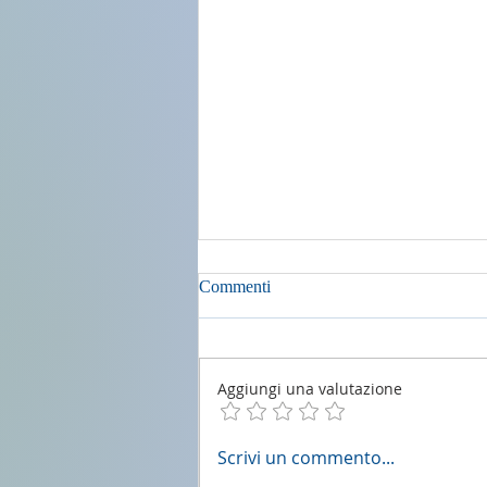
Commenti
Aggiungi una valutazione
2 agosto 2026 - 18a Domenica
Scrivi un commento...
del T.O. anno A