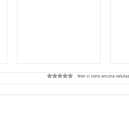
Valutazione 0 stelle su 5.
Non ci sono ancora valutaz
25 luglio 2026 - sabato della 16a
12 lu
settimana Tempo Ordinario
del T