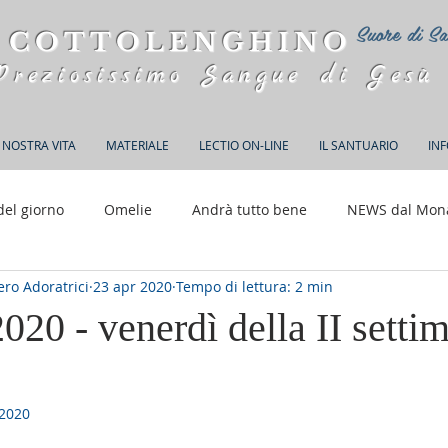
Suore di Sa
 COTTOLENGHINO
Preziosissimo Sangue di Gesù
 NOSTRA VITA
MATERIALE
LECTIO ON-LINE
IL SANTUARIO
IN
del giorno
Omelie
Andrà tutto bene
NEWS dal Mon
ro Adoratrici
23 apr 2020
Tempo di lettura: 2 min
150 anni di Adorazione
2020 - venerdì della II setti
2020
elle su 5.