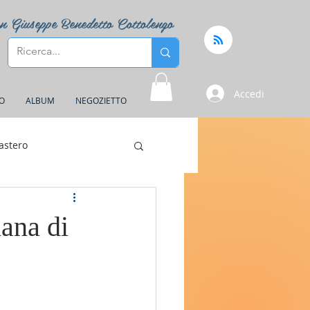
n Giuseppe Benedetto Cottolengo
Accedi
FO
ALBUM
NEGOZIETTO
astero
mana di