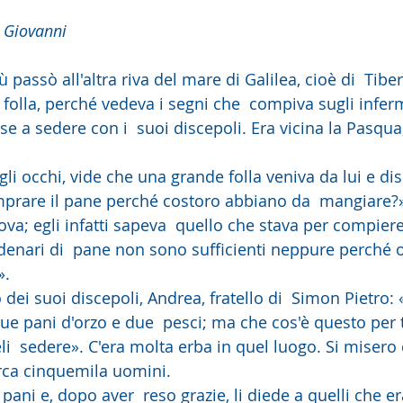
 Giovanni
passò all'altra riva del mare di Galilea, cioè di  Tiber
folla, perché vedeva i segni che  compiva sugli inferm
se a sedere con i  suoi discepoli. Era vicina la Pasqua,
rare il pane perché costoro abbiano da  mangiare?».
ova; egli infatti sapeva  quello che stava per compiere
denari di  pane non sono sufficienti neppure perché
».
ue pani d'orzo e due  pesci; ma che cos'è questo per 
li  sedere». C'era molta erba in quel luogo. Si misero
rca cinquemila uomini.