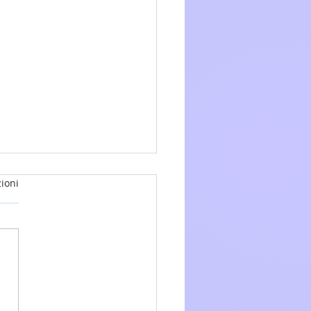
ioni
glio 2026 - 15a Domenica
.O. anno A