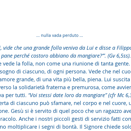
... nulla vada perduto ...
i, vide che una grande folla veniva da Lui e disse a Filipp
pane perché costoro abbiano da mangiare?’”. (Gv 6,5ss).
e vede la folla, non come una riunione di tanta gente.
bisogno di ciascuno, di ogni persona. Vede che nel cuo
 amore grande, di una vita più bella, piena. Lui suscit
erso la solidarietà fraterna e premurosa, come avvie
a per tutti. 
“Voi stessi date loro da mangiare” (cfr Mc 6,
ferta di ciascuno può sfamare, nel corpo e nel cuore, 
ne. Gesù si è servito di quel poco che un ragazzo avev
colo. Anche i nostri piccoli gesti di servizio fatti co
ono moltiplicare i segni di bontà. Il Signore chiede sol