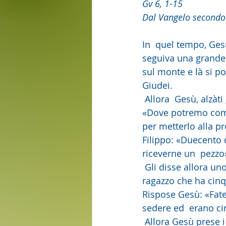
Gv 6, 1-15
Dal Vangelo secondo
In  quel tempo, Gesù 
seguiva una grande 
sul monte e là si po
Giudei.
 Allora  Gesù, alzàti gli occhi, vide che una grande folla veniva da lui e disse a  Filippo: 
«Dove potremo comp
per metterlo alla pr
Filippo: «Duecento 
riceverne un  pezzo
 Gli disse allora uno dei suoi discepoli, Andrea, fratello di  Simon Pietro: «C'è qui un 
ragazzo che ha cinq
Rispose Gesù: «Fate
sedere ed  erano ci
 Allora Gesù prese i pani e, dopo aver  reso grazie, li diede a quelli che erano seduti, e 