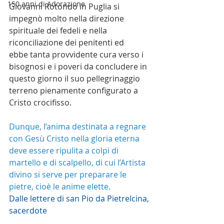
150 anni di Adorazione
Giovanni Rotondo in Puglia si 
impegnò molto nella direzione 
spirituale dei fedeli e nella 
riconciliazione dei penitenti ed
ebbe tanta provvidente cura verso i 
bisognosi e i poveri da concludere in 
questo giorno il suo pellegrinaggio 
terreno pienamente configurato a 
Cristo crocifisso.
Dunque, l’anima destinata a regnare 
con Gesù Cristo nella gloria eterna 
deve essere ripulita a colpi di 
martello e di scalpello, di cui l’Artista 
divino si serve per preparare le 
pietre, cioè le anime elette.
Dalle lettere di san Pio da Pietrelcina, 
sacerdote