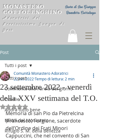
MONASTERO
Suore di San Giuseppe
COTTOLENGHINO
Benedetto Cottolengo
Adoratrici del
Preziosissimo Sangue di
Gesù
Post
Tutti i post
Comunità Monastero Adoratrici
Tutti i post
22 set 2022
Tempo di lettura: 2 min
23 settembre 2022 - venerdì
Commento alla Parola del giorno
della XXV settimana del T.O.
Omelie
Valutazione NaN stelle su 5.
Andrà tutto bene
Memoria di san Pio da Pietrelcina 
NEWS dal Monastero
(Francesco) Forgione, sacerdote 
dell’Ordine dei Frati Minori 
Rifugio S. M. della Bellezza
Cappuccini, che nel convento di San 