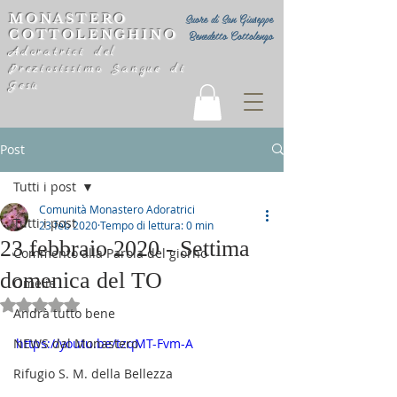
MONASTERO
Suore di San Giuseppe
COTTOLENGHINO
Benedetto Cottolengo
Adoratrici del
Preziosissimo Sangue di
Gesù
Post
Tutti i post
Comunità Monastero Adoratrici
Tutti i post
23 feb 2020
Tempo di lettura: 0 min
23 febbraio 2020 - Settima
Commento alla Parola del giorno
domenica del TO
Omelie
Valutazione NaN stelle su 5.
Andrà tutto bene
NEWS dal Monastero
https://youtu.be/tzqMT-Fvm-A
Rifugio S. M. della Bellezza