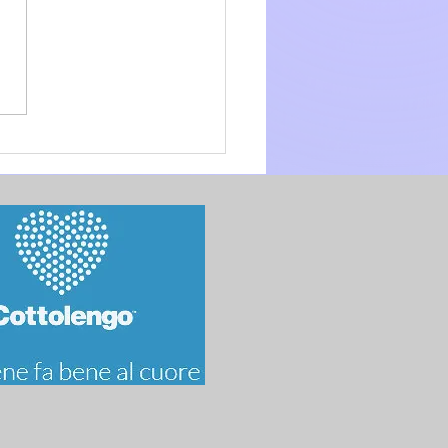
glio 2026 - 15a Domenica
.O. anno A