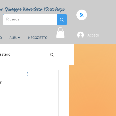
n Giuseppe Benedetto Cottolengo
Accedi
FO
ALBUM
NEGOZIETTO
astero
V