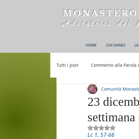
MONASTERO
Adoratrici del 
HOME
CHI SIAMO
LA
Tutti i post
Commento alla Parola 
Comunità Monaste
Rifugio S. M. della Bellezza
23 dicemb
settimana
Valutazione NaN st
Lc 1, 57-66