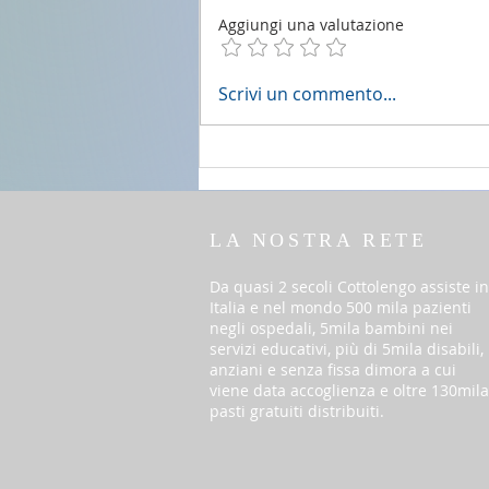
Aggiungi una valutazione
2 agosto 2026 - 18a Domenica
Scrivi un commento...
del T.O. anno A
LA NOSTRA RETE
Da quasi 2 secoli Cottolengo assiste in
Italia e nel mondo 500 mila pazienti
negli ospedali, 5mila bambini nei
servizi educativi, più di 5mila disabili,
anziani e senza fissa dimora a cui
viene data accoglienza e oltre 130mila
pasti gratuiti distribuiti.