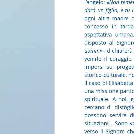
l’angelo: 
«Non temere
darà un figlio, e tu
ogni altra madre ch
concesso in tarda
aspettativa umana
disposto al Signor
uomini»
, dichiarerà
venirle il coraggio
imporsi sul proget
storico-culturale, n
Il caso di Elisabett
una missione partico
spirituale. A noi, 
cercano di distogli
possono servire di 
situazioni… Sono vo
verso il Signore ch