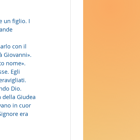
un figlio. I 
rande 
à Giovanni». 
sto nome».
ravigliati. 
endo Dio.
vano in cuor  
ignore era 