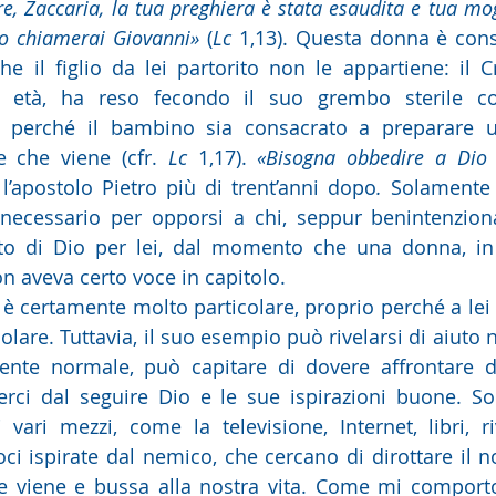
, Zaccaria, la tua preghiera è stata esaudita e tua mogli
 lo chiamerai Giovanni»
 (
Lc
 1,13). Questa donna è cons
e il figlio da lei partorito non le appartiene: il Cre
 età, ha reso fecondo il suo grembo sterile con
, perché il bambino sia consacrato a preparare 
e che viene (cfr. 
Lc 
1,17). 
«Bisogna obbedire a Dio i
 l’apostolo Pietro più di trent’anni dopo
.
 Solamente 
 necessario per opporsi a chi, seppur benintenziona
to di Dio per lei, dal momento che una donna, in 
on aveva certo voce in capitolo.
a è certamente molto particolare, proprio perché a lei è
lare. Tuttavia, il suo esempio può rivelarsi di aiuto ne
gente normale, può capitare di dovere affrontare de
erci dal seguire Dio e le sue ispirazioni buone. So
vari mezzi, come la televisione, Internet, libri, riv
ci ispirate dal nemico, che cercano di dirottare il 
e viene e bussa alla nostra vita. Come mi comporto 