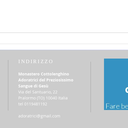
25 luglio 2026 - sabato della 16a
12 lu
settimana Tempo Ordinario
del T
INDIRIZZO
Monastero Cottolenghino
Adoratrici del Preziosissimo
Sangue di Gesù
Via del Santuario, 22
​Pralormo (TO) 10040 Italia
tel 0119481192
adoratrici@gmail.com