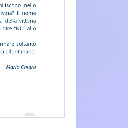
iliscono nello 
scoraggiamento? Acconsento alle logiche umane o alla Misericordia divina? Il nome 
 della vittoria 
 dire “NO” allo 
rmare soltanto 
i ci allontanano.
Maria Chiara