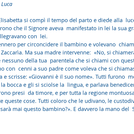
 Luca
Elisabetta si compì il tempo del parto e diede alla  luce 
dirono che il Signore aveva  manifestato in lei la sua g
allegravano con  lei.
Zaccarìa. Ma sua madre intervenne:  «No, si chiamer
è nessuno della tua  parentela che si chiami con que
a e scrisse: «Giovanni è il suo nome». Tutti furono  me
rì la bocca e gli si sciolse la  lingua, e parlava benedic
tte queste cose. Tutti coloro che le udivano, le custodi
 sarà mai questo bambino?». E davvero la mano del  S
 