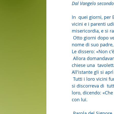
Dal Vangelo secondo
In  quei giorni, per 
vicini e i parenti u
misericordia, e si r
 Otto giorni dopo vennero per circoncidere il bambino e volevano  chiamarlo con il 
nome di suo padre, 
Le dissero: «Non c'
 Allora domandavano con  cenni a suo padre come voleva che si chiamasse. Egli 
chiese una  tavolett
All'istante gli si ap
 Tutti i loro vicini furono presi  da timore, e per tutta la regione montuosa della Giudea 
si discorreva di  tu
loro, dicendo: «Che
con lui.
 Parola del Signore.