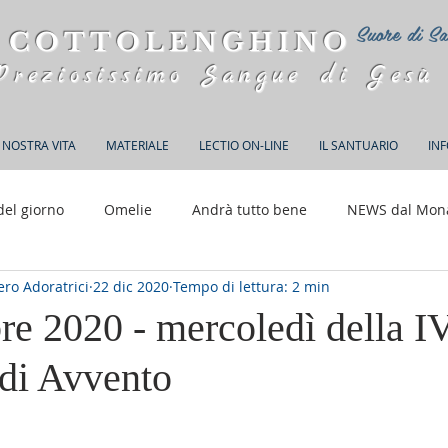
Suore di Sa
 COTTOLENGHINO
Preziosissimo Sangue di Gesù
 NOSTRA VITA
MATERIALE
LECTIO ON-LINE
IL SANTUARIO
IN
del giorno
Omelie
Andrà tutto bene
NEWS dal Mon
ro Adoratrici
22 dic 2020
Tempo di lettura: 2 min
150 anni di Adorazione
re 2020 - mercoledì della I
 di Avvento
elle su 5.