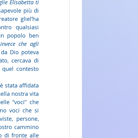
e Elisabetta ti 
apevole più di 
atore gliel’ha 
tro qualsiasi 
un popolo ben 
nvece che agli 
da Dio poteva 
to, cercava di 
quel contesto 
 stata affidata 
lla nostra vita 
lle “voci” che 
no voci che si 
iste, persone, 
nostro cammino 
di fronte alle 