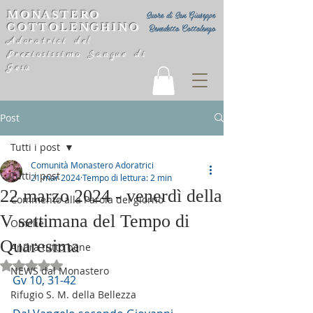
MONASTERO
Suore di San Giuseppe
COTTOLENGHINO
Benedetto Cottolengo
Adoratrici del
Preziosissimo Sangue di
Gesù
Post
Tutti i post
Comunità Monastero Adoratrici
Tutti i post
21 mar 2024
Tempo di lettura: 2 min
22 marzo 2024 - venerdì della
Commento alla Parola del giorno
V settimana del Tempo di
Omelie
Quaresima
Andrà tutto bene
Valutazione NaN stelle su 5.
NEWS dal Monastero
Gv 10, 31-42
Rifugio S. M. della Bellezza