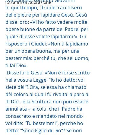
Dal Vangelo secondo Giovanni
150 anni di Adorazione
In quel tempo, i Giudei raccolsero 
delle pietre per lapidare Gesù. Gesù 
disse loro: «Vi ho fatto vedere molte 
opere buone da parte del Padre: per 
quale di esse volete lapidarmi?». Gli 
risposero i Giudei: «Non ti lapidiamo 
per un'opera buona, ma per una 
bestemmia: perché tu, che sei uomo, 
ti fai Dio».
 Disse loro Gesù: «Non è forse scritto 
nella vostra Legge: "Io ho detto: voi 
siete dèi"? Ora, se essa ha chiamato 
dèi coloro ai quali fu rivolta la parola 
di Dio - e la Scrittura non può essere 
annullata –, a colui che il Padre ha 
consacrato e mandato nel mondo 
voi dite: "Tu bestemmi", perché ho 
detto: "Sono Figlio di Dio"? Se non 