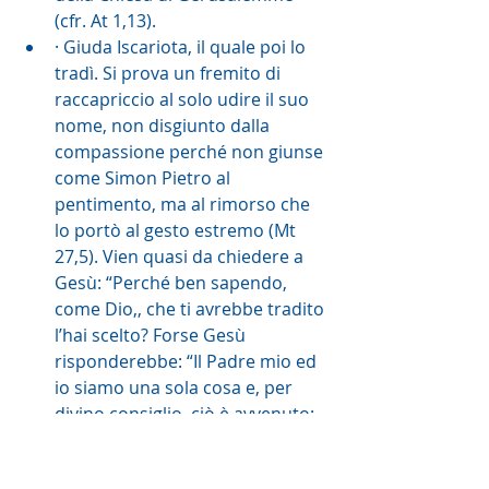
(cfr. At 1,13).
· Giuda Iscariota, il quale poi lo 
tradì. Si prova un fremito di 
raccapriccio al solo udire il suo 
nome, non disgiunto dalla 
compassione perché non giunse 
come Simon Pietro al 
pentimento, ma al rimorso che 
lo portò al gesto estremo (Mt 
27,5). Vien quasi da chiedere a 
Gesù: “Perché ben sapendo, 
come Dio,, che ti avrebbe tradito 
l’hai scelto? Forse Gesù 
risponderebbe: “Il Padre mio ed 
io siamo una sola cosa e, per 
divino consiglio, ciò è avvenuto: 
bisognava che il Figlio dell’uomo, 
tradito, soffrisse, forse crocifisso 