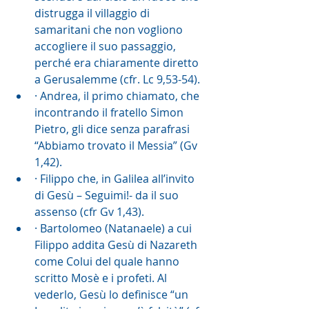
distrugga il villaggio di 
samaritani che non vogliono 
accogliere il suo passaggio, 
perché era chiaramente diretto 
a Gerusalemme (cfr. Lc 9,53-54).
· Andrea, il primo chiamato, che 
incontrando il fratello Simon 
Pietro, gli dice senza parafrasi 
“Abbiamo trovato il Messia” (Gv 
1,42).
· Filippo che, in Galilea all’invito 
di Gesù – Seguimi!- da il suo 
assenso (cfr Gv 1,43).
· Bartolomeo (Natanaele) a cui 
Filippo addita Gesù di Nazareth 
come Colui del quale hanno 
scritto Mosè e i profeti. Al 
vederlo, Gesù lo definisce “un 