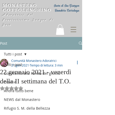
MONASTERO
Suore di San Giuseppe
COTTOLENGHINO
Benedetto Cottolengo
Adoratrici del
Preziosissimo Sangue di
Gesù
Post
Tutti i post
Comunità Monastero Adoratrici
Tutti i post
21 gen 2021
Tempo di lettura: 3 min
22 gennaio 2021 - venerdì
Commento alla Parola del giorno
della II settimana del T.O.
Omelie
Valutazione NaN stelle su 5.
Andrà tutto bene
NEWS dal Monastero
Rifugio S. M. della Bellezza