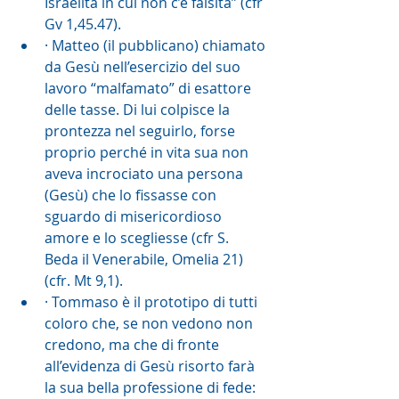
Israelita in cui non c’è falsità” (cfr 
Gv 1,45.47).
· Matteo (il pubblicano) chiamato 
da Gesù nell’esercizio del suo 
lavoro “malfamato” di esattore 
delle tasse. Di lui colpisce la 
prontezza nel seguirlo, forse 
proprio perché in vita sua non 
aveva incrociato una persona 
(Gesù) che lo fissasse con 
sguardo di misericordioso 
amore e lo scegliesse (cfr S. 
Beda il Venerabile, Omelia 21) 
(cfr. Mt 9,1).
· Tommaso è il prototipo di tutti 
coloro che, se non vedono non 
credono, ma che di fronte 
all’evidenza di Gesù risorto farà 
la sua bella professione di fede: 