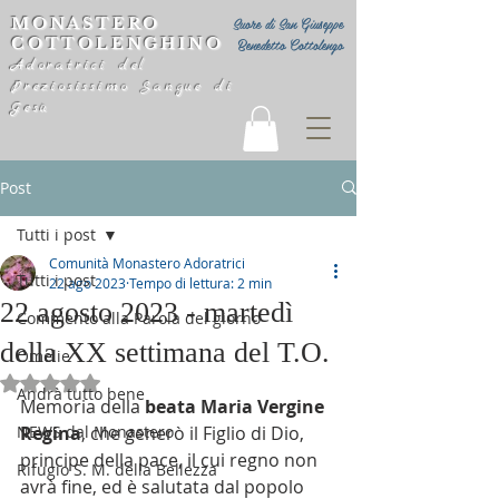
MONASTERO
Suore di San Giuseppe
COTTOLENGHINO
Benedetto Cottolengo
Adoratrici del
Preziosissimo Sangue di
Gesù
Post
Tutti i post
Comunità Monastero Adoratrici
Tutti i post
22 ago 2023
Tempo di lettura: 2 min
22 agosto 2023 - martedì
Commento alla Parola del giorno
della XX settimana del T.O.
Omelie
Valutazione NaN stelle su 5.
Andrà tutto bene
Memoria della 
beata Maria Vergine 
NEWS dal Monastero
Regina
, che generò il Figlio di Dio, 
principe della pace, il cui regno non 
Rifugio S. M. della Bellezza
avrà fine, ed è salutata dal popolo 