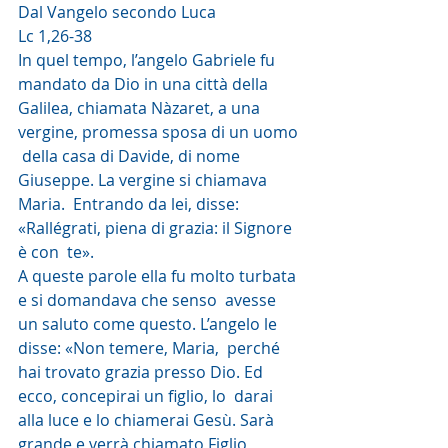
Dal Vangelo secondo Luca
Lc 1,26-38
In quel tempo, l’angelo Gabriele fu 
mandato da Dio in una città della  
Galilea, chiamata Nàzaret, a una 
vergine, promessa sposa di un uomo 
 della casa di Davide, di nome 
Giuseppe. La vergine si chiamava 
Maria.  Entrando da lei, disse: 
«Rallégrati, piena di grazia: il Signore 
è con  te».
A queste parole ella fu molto turbata 
e si domandava che senso  avesse 
un saluto come questo. L’angelo le 
disse: «Non temere, Maria,  perché 
hai trovato grazia presso Dio. Ed 
ecco, concepirai un figlio, lo  darai 
alla luce e lo chiamerai Gesù. Sarà 
grande e verrà chiamato Figlio  