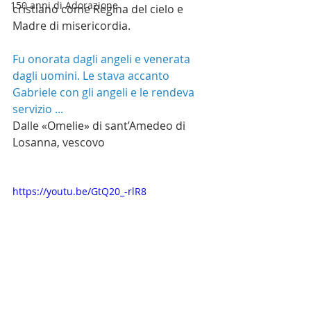
150 anni di Adorazione
cristiano come Regina del cielo e 
Madre di misericordia.
Fu onorata dagli angeli e venerata 
dagli uomini. Le stava accanto 
Gabriele con gli angeli e le rendeva 
servizio ...
Dalle «Omelie» di sant’Amedeo di 
Losanna, vescovo
https://youtu.be/GtQ20_-rlR8