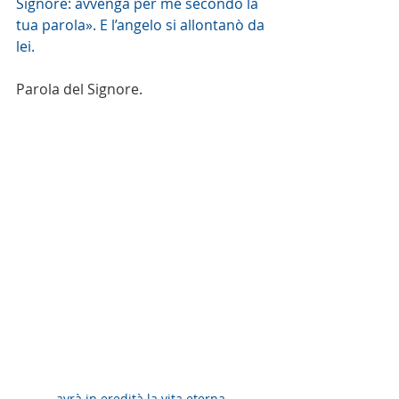
Signore: avvenga per me secondo la 
tua parola». E l’angelo si allontanò da 
lei.
Parola del Signore.
... avrà in eredità la vita eterna ... 