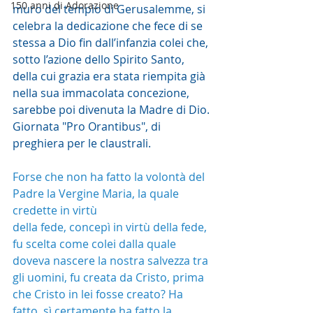
150 anni di Adorazione
muro del tempio di Gerusalemme, si 
celebra la dedicazione che fece di se 
stessa a Dio fin dall’infanzia colei che, 
sotto l’azione dello Spirito Santo, 
della cui grazia era stata riempita già 
nella sua immacolata concezione, 
sarebbe poi divenuta la Madre di Dio.
Giornata "Pro Orantibus", di 
preghiera per le claustrali. 
Forse che non ha fatto la volontà del 
Padre la Vergine Maria, la quale 
credette in virtù
della fede, concepì in virtù della fede, 
fu scelta come colei dalla quale 
doveva nascere la nostra salvezza tra 
gli uomini, fu creata da Cristo, prima 
che Cristo in lei fosse creato? Ha 
fatto, sì certamente ha fatto la 