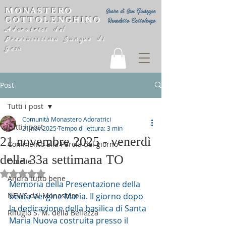
MONASTERO
Suore di San Giuseppe
COTTOLENGHINO
Benedetto Cottolengo
Adoratrici del
Preziosissimo Sangue di
Gesù
Post
Tutti i post
Comunità Monastero Adoratrici
Tutti i post
21 nov 2025
Tempo di lettura: 3 min
21 novembre 2025 - venerdì
Commento alla Parola del giorno
della 33a settimana TO
Omelie
Valutazione NaN stelle su 5.
Andrà tutto bene
Memoria della Presentazione della 
NEWS dal Monastero
beata Vergine Maria. Il giorno dopo 
la dedicazione della basilica di Santa 
Rifugio S. M. della Bellezza
Maria Nuova costruita presso il 