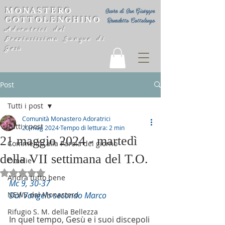
MONASTERO
Suore di San Giuseppe
COTTOLENGHINO
Benedetto Cottolengo
Adoratrici del
Preziosissimo Sangue di
Gesù
Post
Tutti i post
Comunità Monastero Adoratrici
Tutti i post
20 mag 2024
Tempo di lettura: 2 min
21 maggio 2024 - martedì
Commento alla Parola del giorno
della VII settimana del T.O.
Omelie
Valutazione NaN stelle su 5.
Andrà tutto bene
Mc 9, 30-37
NEWS dal Monastero
Dal Vangelo secondo Marco
Rifugio S. M. della Bellezza
In quel tempo, Gesù e i suoi discepoli 