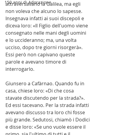
150 anni di Adorazione
attraversavano la Galilea, ma egli 
non voleva che alcuno lo sapesse. 
Insegnava infatti ai suoi discepoli e 
diceva loro: «Il Figlio dell'uomo viene 
consegnato nelle mani degli uomini 
e lo uccideranno; ma, una volta 
ucciso, dopo tre giorni risorgerà». 
Essi però non capivano queste 
parole e avevano timore di 
interrogarlo.
Giunsero a Cafàrnao. Quando fu in 
casa, chiese loro: «Di che cosa 
stavate discutendo per la strada?». 
Ed essi tacevano. Per la strada infatti 
avevano discusso tra loro chi fosse 
più grande. Sedutosi, chiamò i Dodici 
e disse loro: «Se uno vuole essere il 
primo, sia l'ultimo di tutti e il 