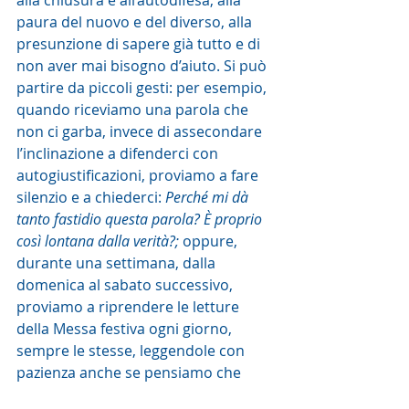
alla chiusura e all’autodifesa, alla 
paura del nuovo e del diverso, alla 
presunzione di sapere già tutto e di 
non aver mai bisogno d’aiuto. Si può 
partire da piccoli gesti: per esempio, 
quando riceviamo una parola che 
non ci garba, invece di assecondare 
l’inclinazione a difenderci con 
autogiustificazioni, proviamo a fare 
silenzio e a chiederci: 
Perché mi dà 
tanto fastidio questa parola? È proprio 
così lontana dalla verità?; 
oppure, 
durante una settimana, dalla 
domenica al sabato successivo, 
proviamo a riprendere le letture 
della Messa festiva ogni giorno, 
sempre le stesse, leggendole con 
pazienza anche se pensiamo che 
ormai le conosciamo a memoria.