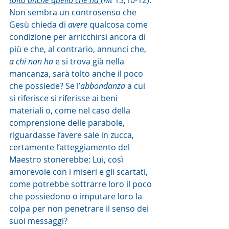
tolto anche quello che ha
(
Mt 
13,10-12).
Non sembra un controsenso che 
Gesù chieda di 
avere 
qualcosa come 
condizione per arricchirsi ancora di 
più e che, al contrario, annunci che, 
a chi non ha
 e si trova già nella 
mancanza, sarà tolto anche il poco 
che possiede? Se l’
abbondanza
 a cui 
si riferisce si riferisse ai beni 
materiali o, come nel caso della 
comprensione delle parabole, 
riguardasse l’avere sale in zucca, 
certamente l’atteggiamento del 
Maestro stonerebbe: Lui, così 
amorevole con i miseri e gli scartati, 
come potrebbe sottrarre loro il poco 
che possiedono o imputare loro la 
colpa per non penetrare il senso dei 
suoi messaggi?