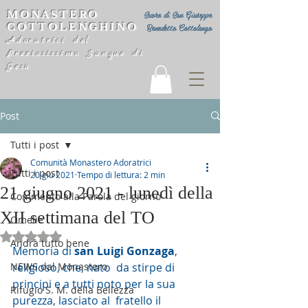
MONASTERO
Suore di San Giuseppe
COTTOLENGHINO
Benedetto Cottolengo
Adoratrici del
Preziosissimo Sangue di
Gesù
Post
Tutti i post
Comunità Monastero Adoratrici
Tutti i post
20 giu 2021
Tempo di lettura: 2 min
21 giugno 2021 - lunedì della
Commento alla Parola del giorno
XII settimana del TO
Omelie
Valutazione NaN stelle su 5.
Andrà tutto bene
Memoria di 
san Luigi Gonzaga
, 
NEWS dal Monastero
religioso, che, nato  da stirpe di 
principi e a tutti noto per la sua 
Rifugio S. M. della Bellezza
purezza, lasciato al  fratello il 