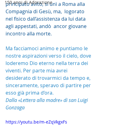
150 anni di Adorazione
principato avito, si unì a Roma alla 
Compagnia di Gesù, ma,  logorato 
nel fisico dall’assistenza da lui data 
agli appestati, andò  ancor giovane 
incontro alla morte.
Ma facciamoci animo e puntiamo le 
nostre aspirazioni verso il cielo, dove 
loderemo Dio eterno nella terra dei 
viventi. Per parte mia avrei 
desiderato di trovarmici da tempo e, 
sinceramente, speravo di partire per 
esso già prima d’ora.
Dalla «Lettera alla madre» di san Luigi 
Gonzaga
https://youtu.be/m-eZqVkgxFs