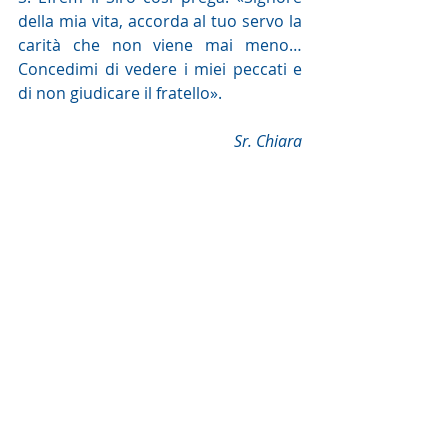
della mia vita, accorda al tuo servo la 
carità che non viene mai meno… 
Concedimi di vedere i miei peccati e 
di non giudicare il fratello».
Sr. Chiara
Commento alla Parola del giorno
Post recenti
Mostra tutti