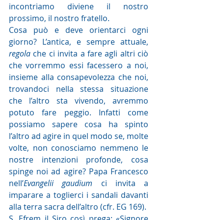
incontriamo diviene il nostro 
prossimo, il nostro fratello. 
Cosa può e deve orientarci ogni 
giorno? L’antica, e sempre attuale, 
regola
 che ci invita a fare agli altri ciò 
che vorremmo essi facessero a noi, 
insieme alla consapevolezza che noi, 
trovandoci nella stessa situazione 
che l’altro sta vivendo, avremmo 
potuto fare peggio. Infatti come 
possiamo sapere cosa ha spinto 
l’altro ad agire in quel modo se, molte 
volte, non conosciamo nemmeno le 
nostre intenzioni profonde, cosa 
spinge noi ad agire? Papa Francesco 
nell’
Evangelii gaudium 
ci invita a 
imparare a toglierci i sandali davanti 
alla terra sacra dell’altro (cfr. EG 169). 
S. Efrem il Siro così prega: «Signore 