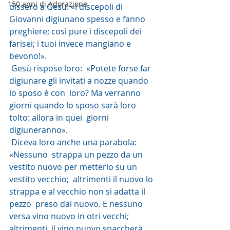
150 anni di Adorazione
dissero a Gesù: «I discepoli di  
Giovanni digiunano spesso e fanno 
preghiere; così pure i discepoli dei  
farisei; i tuoi invece mangiano e 
bevono!».
 Gesù rispose loro:  «Potete forse far 
digiunare gli invitati a nozze quando 
lo sposo è con  loro? Ma verranno 
giorni quando lo sposo sarà loro 
tolto: allora in quei  giorni 
digiuneranno».
 Diceva loro anche una parabola: 
«Nessuno  strappa un pezzo da un 
vestito nuovo per metterlo su un 
vestito vecchio;  altrimenti il nuovo lo 
strappa e al vecchio non si adatta il 
pezzo  preso dal nuovo. E nessuno 
versa vino nuovo in otri vecchi; 
altrimenti  il vino nuovo spaccherà 