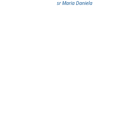
sr Maria Daniela
Commento alla Parola del giorno
Post recenti
Mostra tutti