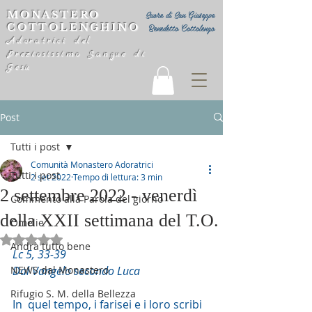
MONASTERO
Suore di San Giuseppe
COTTOLENGHINO
Benedetto Cottolengo
Adoratrici del
Preziosissimo Sangue di
Gesù
Post
Tutti i post
Comunità Monastero Adoratrici
Tutti i post
2 set 2022
Tempo di lettura: 3 min
2 settembre 2022 - venerdì
Commento alla Parola del giorno
della XXII settimana del T.O.
Omelie
Valutazione NaN stelle su 5.
Andrà tutto bene
Lc 5, 33-39
NEWS dal Monastero
Dal Vangelo secondo Luca
Rifugio S. M. della Bellezza
In  quel tempo, i farisei e i loro scribi 